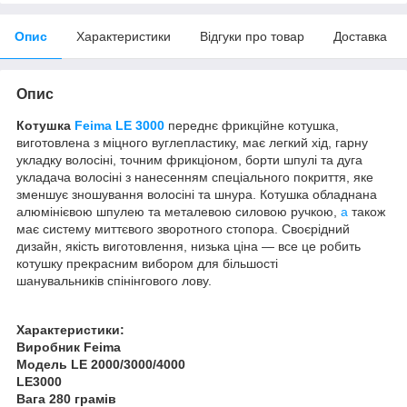
Опис
Характеристики
Відгуки про товар
Доставка
Опис
Котушка
Feima LE 3000
переднє фрикційне котушка,
виготовлена з міцного вуглепластику, має легкий хід, гарну
укладку волосіні, точним фрикціоном, борти шпулі та дуга
укладача волосіні з нанесенням спеціального покриття, яке
зменшує зношування волосіні та шнура. Котушка обладнана
алюмінієвою шпулею та металевою силовою ручкою,
а
також
має систему миттєвого зворотного стопора. Своєрідний
дизайн, якість виготовлення, низька ціна — все це робить
котушку прекрасним вибором для більшості
шанувальників спінінгового лову.
Характеристики:
Виробник Feima
Модель LE 2000/3000/4000
LE3000
Вага 280 грамів