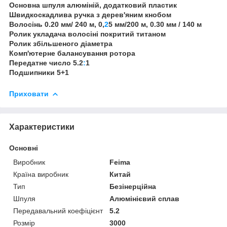
Основна шпуля алюміній, додатковий пластик
Швидкоскадлива ручка з дерев'яним кнобом
Волосінь 0.20 мм/ 240 м, 0,
2
5 мм/200 м, 0.30 мм / 140 м
Ролик укладача волосіні покритий титаном
Ролик збільшеного діаметра
Комп'ютерне балансування ротора
Передатне число 5.2
:
1
Подшипники 5+1
Приховати
Характеристики
Основні
Виробник
Feima
Країна виробник
Китай
Тип
Безінерційна
Шпуля
Алюмінієвий сплав
Передавальний коефіцієнт
5.2
Розмір
3000