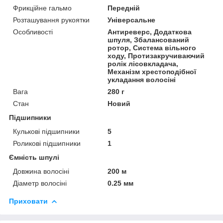
Фрикційне гальмо
Передній
Розташування рукоятки
Універсальне
Особливості
Антиреверс, Додаткова
шпуля, Збалансований
ротор, Система вільного
ходу, Протизакручиваючий
ролік лісовкладача,
Механізм хрестоподібної
укладання волосіні
Вага
280 г
Стан
Новий
Підшипники
Кулькові підшипники
5
Роликові підшипники
1
Ємність шпулі
Довжина волосіні
200 м
Діаметр волосіні
0.25 мм
Приховати