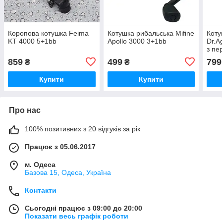
Коропова котушка Feima
Котушка рибальська Mifine
Коту
KT 4000 5+1bb
Apollo 3000 3+1bb
Dr.A
з пе
859
499
799
₴
₴
Купити
Купити
Про нас
100% позитивних з 20 відгуків за рік
Працює з 05.06.2017
м. Одеса
Базова 15, Одеса, Україна
Контакти
Сьогодні працює з 09:00 до 20:00
Показати весь графік роботи