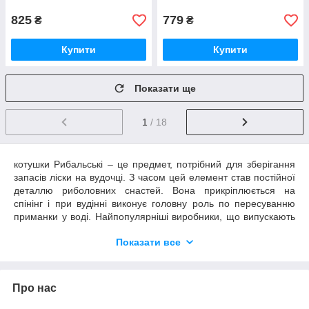
825
779
₴
₴
Купити
Купити
Показати ще
1
/ 18
котушки Рибальські – це предмет, потрібний для зберігання
запасів ліски на вудочці. З часом цей елемент став постійної
деталлю риболовних снастей. Вона прикріплюється на
спінінг і при вудінні виконує головну роль по пересуванню
приманки у воді. Найпопулярніші виробники, що випускають
цю продукцію – Feima, BoyaBy, Golden Catch, Shimano,
Показати все
Mifine, Coonor, EOS, Siweida, Hiboy, Kaida, Weida, Dragon,
Shark, Dr.Agon. котушки Рибальські купити. Придбати
рибальську котушку для спінінга. Придбати рибальську
котушку для вудилища.
Про нас
Види і типи котушок