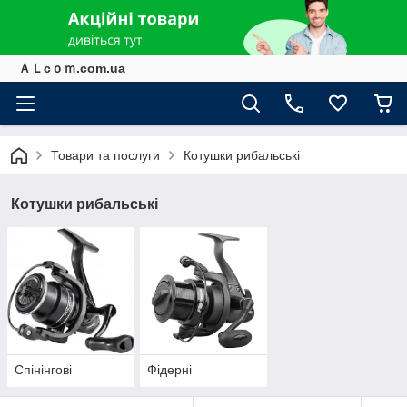
ＡＬcｏｍ.com.ua
Товари та послуги
Котушки рибальські
Котушки рибальські
Спінінгові
Фідерні