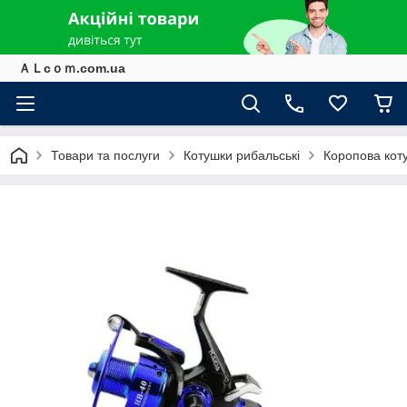
ＡＬcｏｍ.com.ua
Товари та послуги
Котушки рибальські
Коропова кот