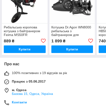
Рибальська коропова
Котушка Dr.Agon WN8000
Коту
котушка з байтранером
рибальська з
HB50
Feima MS50FR
байтранером для
коро
коропової та фідерної
889
1 899
740
₴
₴
риболовлі
Купити
Купити
Про нас
100% позитивних з 19 відгуків за рік
Працює з 05.06.2017
м. Одеса
Базова 15, Одеса, Україна
Контакти