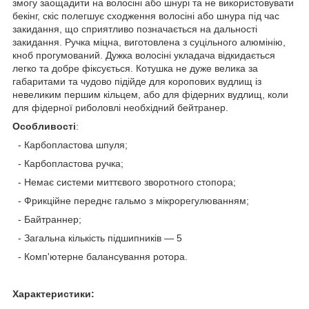
змогу заощадити на волосіні або шнурі та не використовувати
бекінг, скіс полегшує сходження волосіні або шнура під час
закидання, що сприятливо позначається на дальності
закидання. Ручка міцна, виготовлена з суцільного алюмінію,
кноб прогумований. Дужка волосіні укладача відкидається
легко та добре фіксується. Котушка не дуже велика за
габаритами та чудово підійде для коропових вудлищ із
невеликим першим кільцем, або для фідерних вудлищ, коли
для фідерної риболовлі необхідний бейтранер.
Особливості
:
- Карбопластова шпуля;
- Карбопластова ручка;
- Немає системи миттєвого зворотного стопора;
- Фрикційне переднє гальмо з мікрорегулюванням;
- Байтраннер;
- Загальна кількість підшипників — 5
- Комп'ютерне балансування ротора.
Характеристики: