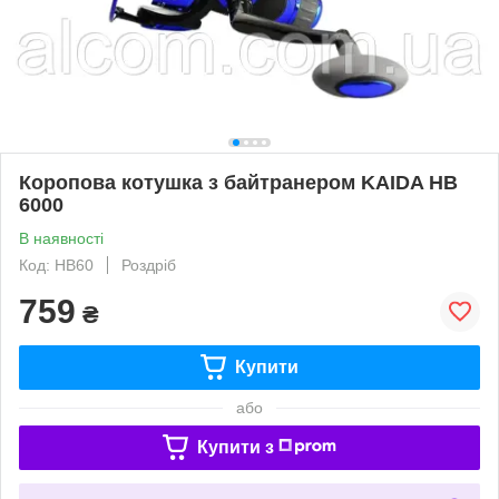
Коропова котушка з байтранером KAIDA HB
6000
В наявності
Код: HB60
Роздріб
759
₴
Купити
або
Купити з