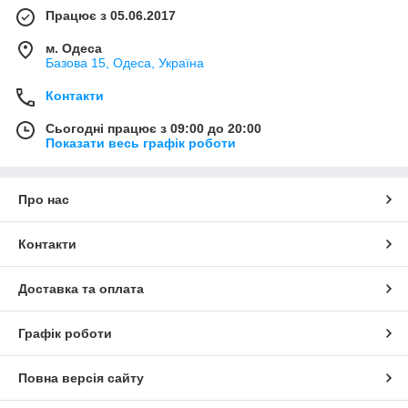
запорука успішної риболовлі
Працює з 05.06.2017
Одними з важливих компонентів, які пов'язують вудилище і
м. Одеса
гачок з приманкою, є рибальські волосіні або шнури. Саме
Базова 15, Одеса, Україна
через них рибак отримує сигнал про клюванні, і вони беруть
на себе основне навантаження при виведенні риби з води.
Контакти
Волосінь являє собою тонку прозору нить. Однак,
Сьогодні працює з 09:00 до 20:00
незважаючи на свій зовнішній вигляд, волосінь досить міцна,
Показати весь графік роботи
здатна витримувати великі навантаження. Тому її можна
використовувати як для фідерної, так і для спиннинговой
лову.
Про нас
В залежності від призначення на сайті ALcom ви можете
замовити рибальську волосінь двох типів:
Контакти
Монофільная волосінь, вона ж монолеска
.
Більше підходить для поплавковою лову, а також для
донної і зимової риболовлі (підлідна ловля). Головна
Доставка та оплата
особливість монолескі – висока ступінь розтяжності, що
дозволяє впоратися з сильними ривками під час
Графік роботи
виведення риби. Недолік – недовговічність і низька
міцність.
Плетений шнур
. Являє собою переплетені між
Повна версія сайту
собою нитки поліамідного поліетилену. На відміну від