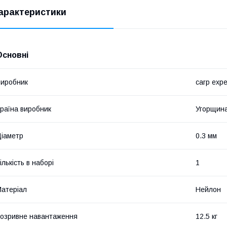
арактеристики
Основні
иробник
carp expe
раїна виробник
Угорщин
іаметр
0.3 мм
ількість в наборі
1
атеріал
Нейлон
озривне навантаження
12.5 кг