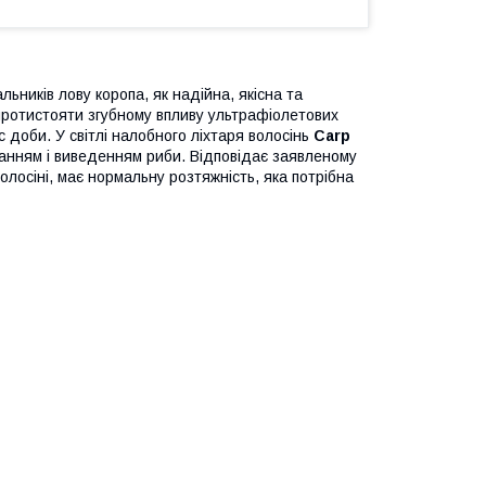
ьників лову коропа, як надійна, якісна та
протистояти згубному впливу ультрафіолетових
с доби. У світлі налобного ліхтаря волосінь
Carp
анням і виведенням риби. Відповідає заявленому
лосіні, має нормальну розтяжність, яка потрібна