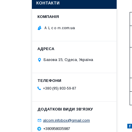
КОНТАКТИ
ＡＬcｏｍ.com.ua
Базова 15, Одеса, Україна
+380 (95) 803-59-87
alcom.infobox@gmail.com
+380958035987