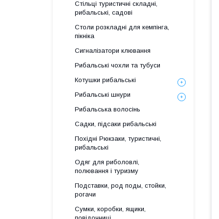
Стільці туристичні складні,
рибальські, садові
Столи розкладні для кемпінга,
пікніка
Сигналізатори клювання
Рибальські чохли та тубуси
Котушки рибальські
Рибальські шнури
Рибальська волосінь
Садки, підсаки рибальські
Похідні Рюкзаки, туристичні,
рибальські
Одяг для риболовлі,
полювання і туризму
Подставки, род поды, стойки,
рогачи
Сумки, коробки, ящики,
повідочниці