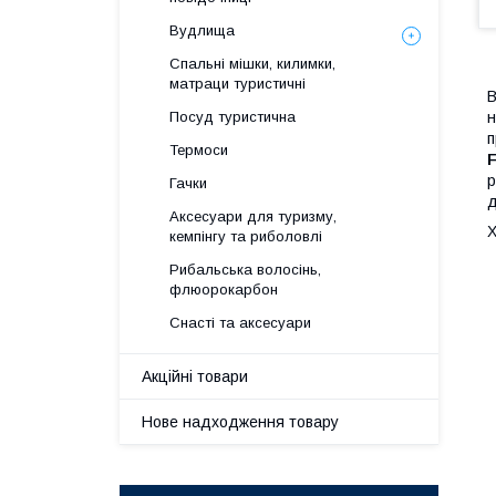
Вудлища
Спальні мішки, килимки,
матраци туристичні
В
н
Посуд туристична
п
Термоси
р
Гачки
д
Аксесуари для туризму,
Х
кемпінгу та риболовлі
Рибальська волосінь,
флюорокарбон
Снасті та аксесуари
Акційні товари
Нове надходження товару