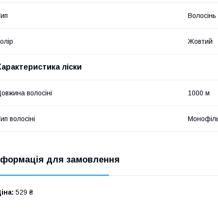
ип
Волосінь
олір
Жовтий
Характеристика ліски
овжина волосіні
1000 м
ип волосіні
Монофіл
нформація для замовлення
іна:
529 ₴