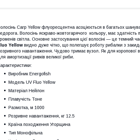
олосінь Carp Yellow флуоресцентна асоціюється в багатьох шанувал
едорога. Волосінь яскраво-жовтогарячого кольору, має здатність 
роменів світла. Основне застосування цієї волосіні — це темний ча
Fluo
Yellow
видно дуже чітко, що полегшує роботу рибалки з закид
озривного навантаження. Чудово тримає вузол. Як для коропової во
ля амортизації ривків великої риби.
арактеристики:
Виробник
Energofish
Модель
UV Fluo Yellow
Матеріал
Нейлон
Плавучість
Тоне
Размотка, м
1000
Розривне навантаження, кг
12.5
Країна походження
Угорщина
Тип
Монофільна