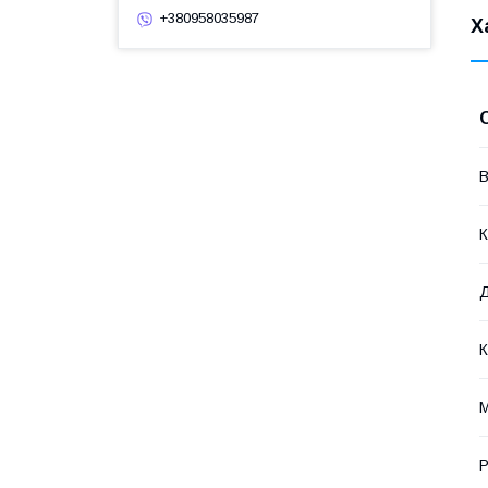
+380958035987
Х
В
К
Д
К
М
Р