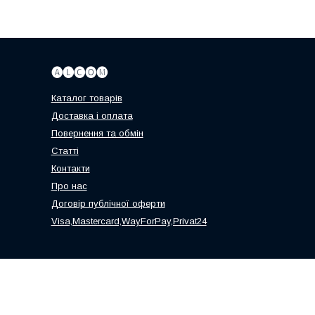
🅐🅛🅒🅞🅜
Каталог товарів
Доставка і оплата
Повернення та обмін
Статті
Контакти
Про нас
Договір публічної оферти
Visa,Mastercard,WayForPay,Privat24