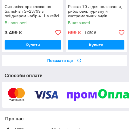
Сигналізатори клювання
Рюкзак 70 л для полювання,
SamsFish SF23799 з
риболовлі, туризму й
пейджером набір 4+1 в кейсі
екстремальних видів
відпочинку чорний
В наявності
В наявності
3 499
699
₴
₴
1 050 ₴
Купити
Купити
Показати ще
Способи оплати
Про нас