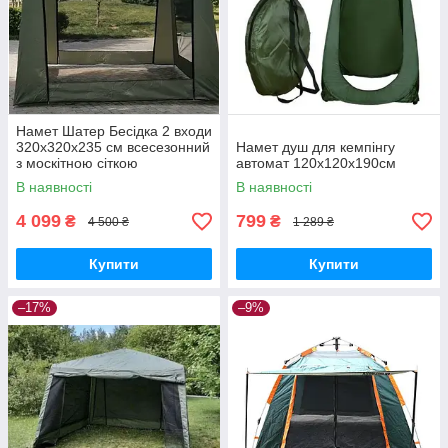
Намет Шатер Бесідка 2 входи
320x320x235 см всесезонний
Намет душ для кемпінгу
з москітною сіткою
автомат 120x120x190см
В наявності
В наявності
4 099
799
₴
₴
4 500 ₴
1 289 ₴
Купити
Купити
–17%
–9%