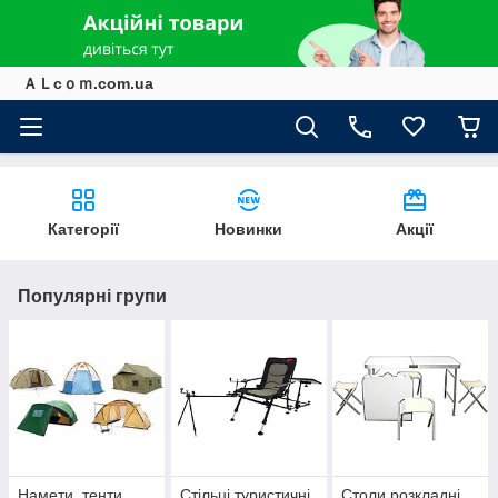
ＡＬcｏｍ.com.ua
Категорії
Новинки
Акції
Популярні групи
Намети, тенти,
Стільці туристичні
Столи розкладні