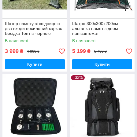
Шатер намету зі спідницею
Шатро 300x300x200см
два входи посилений каркас
альтанка намет з дном
Бесідка Тент із чорною
напівавтомат
москітною сіткою 1628D
В наявності
В наявності
3 999
5 199
₴
₴
4 800 ₴
5 700 ₴
Купити
Купити
–33%