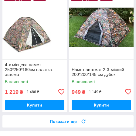
4-х місцева намет
250*250*180cм палатка-
Намет автомат 2-3-місний
автомат
200*200*145 см дубок
В наявності
В наявності
1 219
949
₴
₴
1 486 ₴
1 149 ₴
Купити
Купити
Показати ще