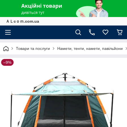
ＡＬcｏｍ.com.ua
Товари та послуги
Намети, тенти, намети, павільйони
–9%