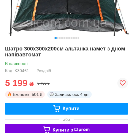
Шатро 300x300x200см альтанка намет з дном
напівавтомат
В наявності
Код: K30461
Роздріб
5 199
₴
5 700 ₴
Економія
501 ₴
Залишилось
4 дні
Купити
або
Купити з