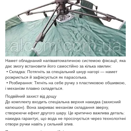
Намет обладнаний напівавтоматичною системою фіксації, яка
дає змогу встановити його самостійно за кілька хвилин:
• Складка: Потягніть за спеціальний шнур нагорі — намет
розкриється й зафіксується як парасолька.
• Розбирання: Тягніть на себе ручку з пластиковою обшивкою,
і механізм плавно складеться.
Подвійний захист від дощу
До комплекту входить спеціальна верхня накидка (захисний
капюшон). Вона закриває механізм складання зверху,
створюючи ефект другого шару. Це критично важлива деталь:
накидка гарантує, що вода не просочується через технологічні
отвори ручки навіть у сильний злив.