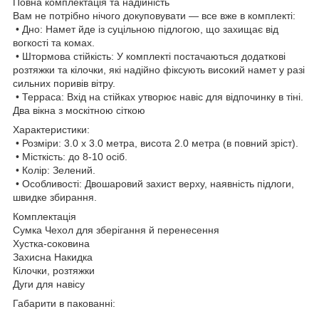
Повна комплектація та надійність
Вам не потрібно нічого докуповувати — все вже в комплекті:
• Дно: Намет йде із суцільною підлогою, що захищає від
вогкості та комах.
• Штормова стійкість: У комплекті постачаються додаткові
розтяжки та кілочки, які надійно фіксують високий намет у разі
сильних поривів вітру.
• Терраса: Вхід на стійках утворює навіс для відпочинку в тіні.
Два вікна з москітною сіткою
Характеристики:
• Розміри: 3.0 х 3.0 метра, висота 2.0 метра (в повний зріст).
• Місткість: до 8-10 осіб.
• Колір: Зелений.
• Особливості: Двошаровий захист верху, наявність підлоги,
швидке збирання.
Комплектація
Сумка Чехол для зберігання й перенесення
Хустка-соковина
Захисна Накидка
Кілочки, розтяжки
Дуги для навісу
Габарити в пакованні: