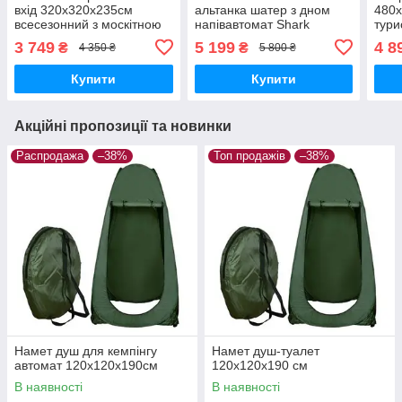
вхід 320x320x235см
альтанка шатер з дном
480
всесезонний з москітною
напівавтомат Shark
тури
сіткою 2902
полу
3 749
5 199
4 8
₴
₴
4 350 ₴
5 800 ₴
кімн
Купити
Купити
Акційні пропозиції та новинки
Распродажа
–38%
Топ продажів
–38%
Намет душ для кемпінгу
Намет душ-туалет
автомат 120x120x190см
120x120x190 см
В наявності
В наявності