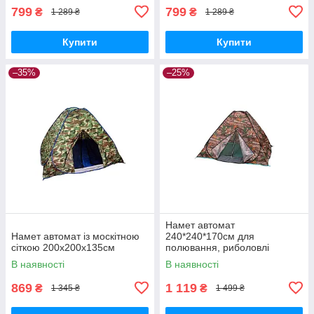
799
799
₴
₴
1 289 ₴
1 289 ₴
Купити
Купити
–35%
–25%
Намет автомат
Намет автомат із москітною
240*240*170см для
сіткою 200x200x135см
полювання, риболовлі
туризму
В наявності
В наявності
869
1 119
₴
₴
1 345 ₴
1 499 ₴