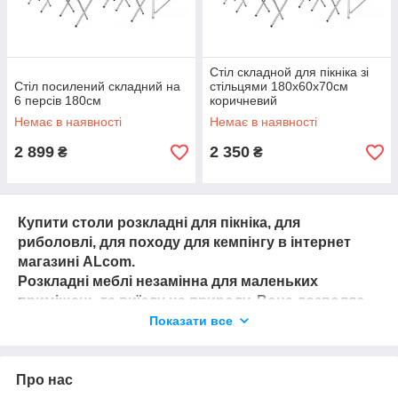
Стіл складной для пікніка зі
Стіл посилений складний на
стільцями 180х60х70см
6 персів 180см
коричневий
Немає в наявності
Немає в наявності
2 899
2 350
₴
₴
Купити столи розкладні для пікніка, для
риболовлі, для походу для кемпінгу в інтернет
магазині ALcom.
Розкладні меблі незамінна для маленьких
приміщень та виїзду на природу. Вона дозволяє
розумно облаштувати простір і не змушувати
Показати все
приміщення нічим зайвим.
Кемпінгові меблі – на природі, як вдома
Про нас