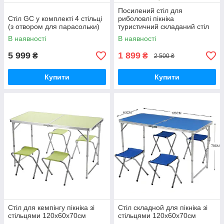
Посилений стіл для
Стіл GC у комплекті 4 стільці
риболовлі пікніка
(з отвором для парасольки)
туристичний складаний стіл
для кемпінгу СТ-9306
В наявності
В наявності
5 999
1 899
₴
₴
2 500 ₴
Купити
Купити
Стіл для кемпінгу пікніка зі
Стіл складной для пікніка зі
стільцями 120х60х70см
стільцями 120х60х70см