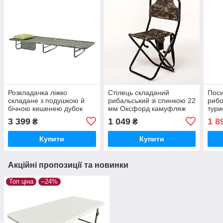
Розкладачка ліжко
Стілець складаний
Поси
складане з подушкою й
рибальський зі спинкою 22
рибо
бічною кишенею дубок
мм Оксфорд камуфляж
тури
стіл
3 399
1 049
1 8
₴
₴
Купити
Купити
Акційні пропозиції та новинки
Топ ціна
–24%