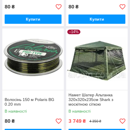
80
80
₴
₴
Купити
Купити
–14%
Намет Шатер Альтанка
Волосінь 150 м Polaris BG
320x320x235см Shark з
0.20 mm
москітною сіткою
В наявності
В наявності
80
3 749
₴
₴
4 350 ₴