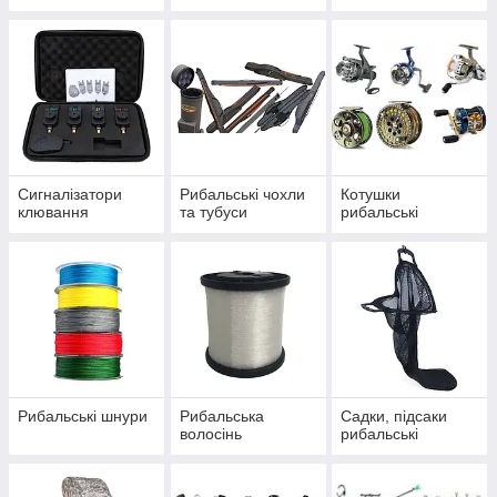
Сигналізатори
Рибальські чохли
Котушки
клювання
та тубуси
рибальські
Рибальські шнури
Рибальська
Садки, підсаки
волосінь
рибальські