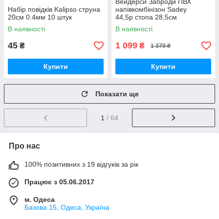
Вейдерси Заброди ПВХ
Набір повідків Kalipso струна
напівкомбінізон Sadey
20см 0.4мм 10 штук
44,5р стопа 28,5см
В наявності
В наявності
45
1 099
₴
₴
1 379 ₴
Купити
Купити
Показати ще
1
/ 64
Про нас
100% позитивних з 19 відгуків за рік
Працює з 05.06.2017
м. Одеса
Базова 15, Одеса, Україна