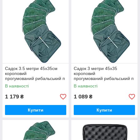
Садок 3.5 метри 45х35см
Садок 3 метри 45х35
короповий
короповий
прогумований рибальський п
прогумований рибальський п
рямокутний Sadey
рямокутний Sadey
В наявності
В наявності
1 179
1 089
₴
₴
Купити
Купити