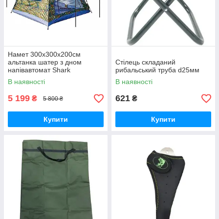
Намет 300x300x200см
альтанка шатер з дном
Стілець складаний
напівавтомат Shark
рибальський труба d25мм
В наявності
В наявності
5 199
621
₴
₴
5 800 ₴
Купити
Купити