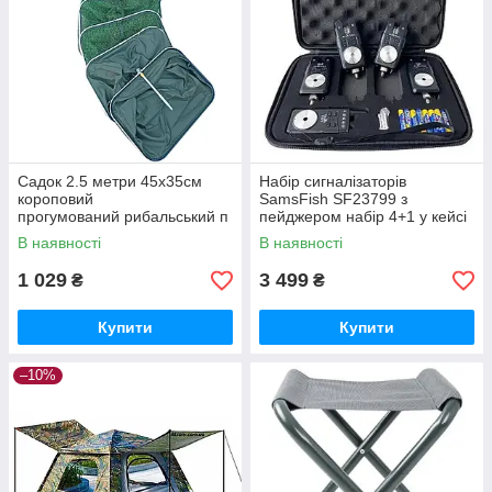
Садок 2.5 метри 45х35см
Набір сигналізаторів
короповий
SamsFish SF23799 з
прогумований рибальський п
пейджером набір 4+1 у кейсі
рямокутний Sadey
В наявності
В наявності
1 029
3 499
₴
₴
Купити
Купити
–10%