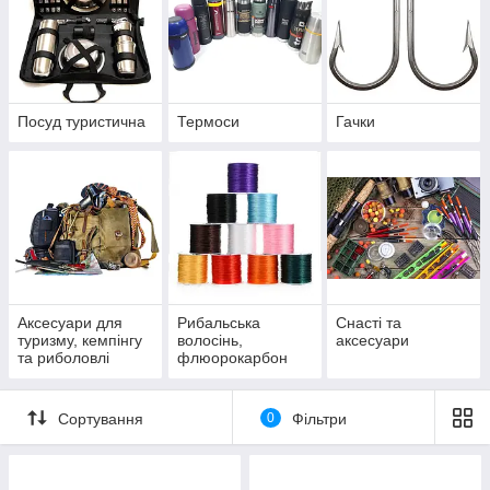
Посуд туристична
Термоси
Гачки
Аксесуари для
Рибальська
Снасті та
туризму, кемпінгу
волосінь,
аксесуари
та риболовлі
флюорокарбон
Сортування
0
Фільтри