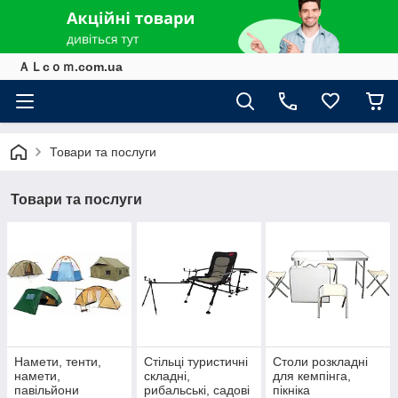
ＡＬcｏｍ.com.ua
Товари та послуги
Товари та послуги
Намети, тенти,
Стільці туристичні
Столи розкладні
намети,
складні,
для кемпінга,
павільйони
рибальські, садові
пікніка