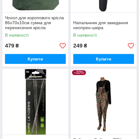
Чохол для коропового крісла
86х70х10см сумка для
Напальчник для закидання
перенесення крісла
неопрен-шкіра
В наявності
В наявності
479
249
₴
₴
Купити
Купити
–20%