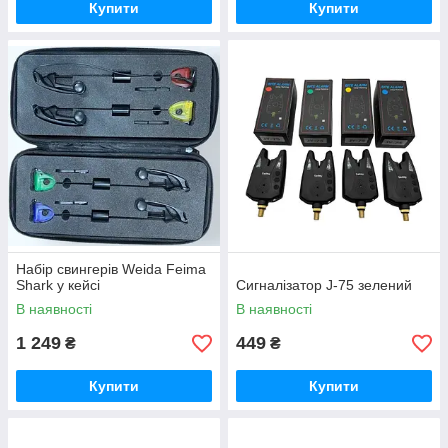
Купити
Купити
Набір свингерів Weida Feima
Shark у кейсі
Сигналізатор J-75 зелений
В наявності
В наявності
1 249
449
₴
₴
Купити
Купити