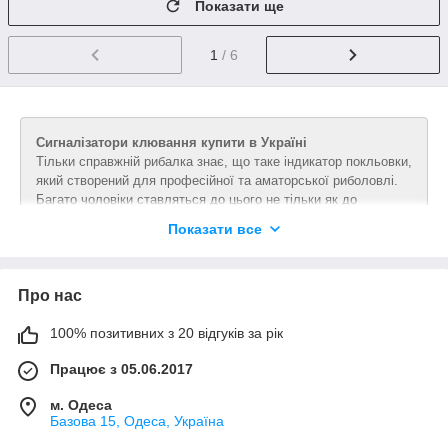
Показати ще
1
/ 6
Сигналізатори клювання купити в Україні
Тільки справжній рибалка знає, що таке індикатор покльовки,
який створений для професійної та аматорської риболовлі.
Багато чоловіки ставляться до цього не тільки як до
своєрідної полюванні, але й відпочинку. Процес
Показати все
супроводжується перекусами і іншими приємними для душі і
тіла процедурами. Але якщо відволіктися на кілька секунд,
можна прогавити великий улов. Сигналізатори покликані
Про нас
сповіщати рибалок про фактичне клеве. Прийшовши додому
у дружини не виникне зайва питань, подивившись на
видобуток. Добре, що не доведеться напружувати зір пильно
100% позитивних з 20 відгуків за рік
спостерігаючи за поплавком, ще залишаться сили на
Працює з 05.06.2017
перегляд футболу.
Види сигналізаторів покльовки
м. Одеса
Базова 15, Одеса, Україна
Ринок снастей і приладів для риболовлі значно розширився
за останні роки. Тепер можна спіймати навіть саму