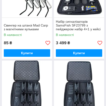
Набір сигналізаторів
Свингер на штанзі Mad Carp
SamsFish SF23799 з
з магнітними кульками
пейджером набір 4+1 у кейсі
В наявності
В наявності
85
3 499
₴
₴
Купити
Купити