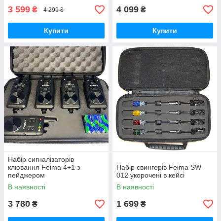
3 599
4 099
₴
₴
4 299 ₴
Купити
Купити
Набір сигналізаторів
клювання Feima 4+1 з
Набір свингерів Feima SW-
пейджером
012 укорочені в кейсі
В наявності
В наявності
3 780
1 699
₴
₴