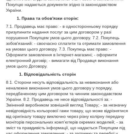
Покупцю надаються документи згідно із законодавством
України.
1. Права та обов'язки сторін:
7.1. Продавець має право: - в односторонньому порядку
призупинити надання послуг за цим договором у разі
порушення Покупцем умов цього договору. 7.2. Покупець
зобов'язаний: - своєчасно сплатити та отримати замовлення
на умовах цього договору. 7.3. Покупець має право: -
Оформити замовлення в Інтернет-магазині; - оформити
електронний договір; - вимагати від Продавця виконання
умов цього Договору.
1. Відповідальність сторін
8.1. Сторони несуть відповідальність за невиконання або
неналежне виконання умов цього договору у порядку,
передбаченому цим договором та чинним законодавством
України. 8.2. Продавець не несе відповідальності за: -
Змінений виробником зовнішній вигляд Товару; - за незначну
невідповідність кольорової гами товару, що може відрізнятися
від оригіналу товару виключно через різну колірну передачу
моніторів персональних комп'ютерів окремих моделей; - за
зміст та правдивість інформації, що надається Покупцем під
час оформлення замовлення; - за затримку та перебої у