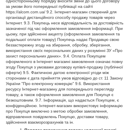
односторонньому порядку вносити зміни до цього договору
за умови його попередньої публікації на сайті
https://alcom.com.ua/ 9.2. Інтернет-магазин створений для
організації дистанційного способу продажу товарів через
Інтернет. 9.3. Покупець несе відповідальність за достовірність
зазначеної під час оформлення замовлення інформації. При
цьому, при здійсненні акцепту (оформлення замовлення та
подальшої оплати товару) Покупець надає Продавцю свою
беззастережну згоду на збирання, обробку, зберігання,
використання своїх персональних даних у розумінні ЗУ «Про
захист персональних даних». 9.4. Оплата Покупцем
оформленого в Інтернет магазині замовлення означає повну
згоду Покупця з умовами договору купівлі-продажу (публічної
оферти) 9.5. Фактичною датою електронної угоди між
сторонами є дата прийняття умов відповідно до ст. 11 Закону
України "Про електронну комерцію" 9.6. Використання
ресурсу Інтернет-магазину для попереднього перегляду
товару, а також оформлення замовлення для Покупця є
безкоштовним. 9.7. Інформація, що надається Покупцем, є
конфіденційною. Інтернет-магазин використовує інформацію
про Покупця виключно з метою обробки замовлення,
відправлення повідомлень Покупцю, доставки товару,
здійснення взаєморозрахунків та ін.