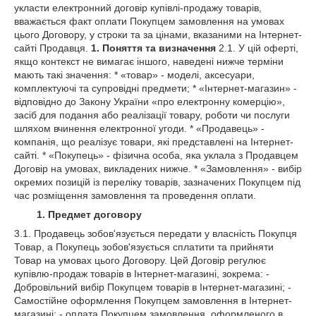
укласти електронний договір купівлі-продажу товарів,
вважається факт оплати Покупцем замовлення на умовах
цього Договору, у строки та за цінами, вказаними на Інтернет-
сайті Продавця.
1. Поняття та визначення
2.1. У цій оферті,
якщо контекст не вимагає іншого, наведені нижче терміни
мають такі значення: * «товар» - моделі, аксесуари,
комплектуючі та супровідні предмети; * «Інтернет-магазин» -
відповідно до Закону України «про електронну комерцію»,
засіб для подання або реалізації товару, роботи чи послуги
шляхом вчинення електронної угоди. * «Продавець» -
компанія, що реалізує товари, які представлені на Інтернет-
сайті. * «Покупець» - фізична особа, яка уклала з Продавцем
Договір на умовах, викладених нижче. * «Замовлення» - вибір
окремих позицій із переліку товарів, зазначених Покупцем під
час розміщення замовлення та проведення оплати.
1. Предмет договору
3.1. Продавець зобов'язується передати у власність Покупця
Товар, а Покупець зобов'язується сплатити та прийняти
Товар на умовах цього Договору. Цей Договір регулює
купівлю-продаж товарів в Інтернет-магазині, зокрема: -
Добровільний вибір Покупцем товарів в Інтернет-магазині; -
Самостійне оформлення Покупцем замовлення в Інтернет-
магазині; - оплата Покупцем замовлення, оформленого в