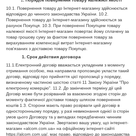
1
. Порядок повернення товару належної якості
10.1. Повернення товару до Інтернет-магазину здійснюється
відповідно до чинного законодавства України. 10.2.
Повернення товару до Інтернет-магазину здійснюється за
рахунок Покупця. 10.3. При поверненні Покупцем товару
належної якості Інтернет-магазин повертає йому сплачену за
товар грошову суму за фактом повернення товару за
вирахуванням компенсації витрат Інтернет-магазину
пов'язаних з доставкою товару Покупцю.
1. Срок действия договора
11.1.Електронний договір вважається укладеним з моменту
отримання особою, яка направила пропозицію укласти такий
договір, відповіді про прийняття цієї пропозиції у порядку,
визначеному частиною шостою статті 11 Закону України "Про
електронну комерцію". 11.2. До закінчення терміну дії цей
Договір може бути розірваний за взаємною згодою сторін до
моменту фактичної доставки товару шляхом повернення
коштів 1.3. Сторони мають право розірвати цей договір в
односторонньому порядку, у разі невиконання однієї із сторін
умов цього Договору та у випадках передбачених чинним
законодавством України. Звертаємо вашу увагу, що інтернет-
магазин «alcom.com.ua» на офіційному інтернет-сайті
https://alcom.com.ua/, має право, відповідно до законодавства