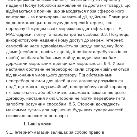
наданні Послуг (обробки замовлення та доставки товару), що
відбуваються з причин, що знаходяться поза сферою його
контролю; - за протиправні незаконні дії, здійснені Покупцем
за допомогою цього доступу до мережі Інтернет; - за
передачу Покупцем своїх мережевих ідентифікаторів - IP,
MAC-адреси, логіну та паролю третім особам; 8.3. Покупець,
використовуючи наданий йому доступ до мережі Інтернет,
самостійно несе відповідальність за шкоду, заподіяну його
діями (особисто, навіть якщо під її логіном перебувала інша
особа) особам або їхньому майну, юридичним особам,
державі чи моральним принципам моральності. 8.4. У разі
настання обставин непереборної сили сторони звільняються
від виконання умов цього договору. Під обставинами
непереборної сили для цілей цього договору розуміються
події, що мають надзвичайний, непередбачуваний характер,
які виключають або об'єктивно заважають виконанню цього
договору, настання яких Сторони не могли передбачити та
запобігти розумним способам. 8.5. Сторони докладають
максимум зусиль для вирішення будь-яких суперечностей
виключно шляхом переговорів.
1. Інші умови
9.1. Інтернет-магазин залишає за собою право в