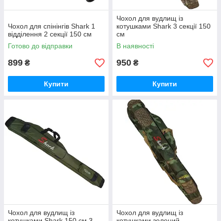
Чохол для вудлищ із
Чохол для спінінгів Shark 1
котушками Shark 3 секції 150
відділення 2 секції 150 см
см
Готово до відправки
В наявності
899
950
₴
₴
Купити
Купити
Чохол для вудлищ із
Чохол для вудлищ із
котушками Shark 150 см 3
котушками зелений