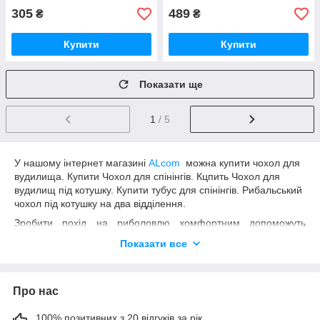
305
489
₴
₴
Купити
Купити
Показати ще
1
/ 5
У нашому інтернет магазині
ALcom
можна купити чохол для
вудилища. Купити Чохол для спінінгів. Кцпить Чохол для
вудилищ під котушку. Купити тубус для спінінгів. Рибальський
чохол під котушку на два відділення.
Зробити похід на риболовлю комфортним допоможуть
тубуси. Для рибака снасті є цінними предметами. Тубуси
Показати все
допоможуть зберегти їх у повній цілісності. При падінні він
вбереже виробу від поломки. Це дуже зручне пристосування.
Під час походу на озеро, можна взяти з собою кілька вудок,
Про нас
вудилищ. Відмінна заміна громіздких сумок. З вигляду він
може здатися не містким. Насправді велика кількість
додаткових кишень розміщують всі необхідні приналежності
100% позитивних з 20 відгуків за рік