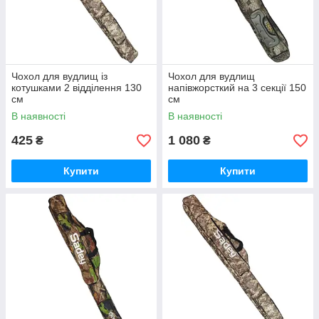
Чохол для вудлищ із
Чохол для вудлищ
котушками 2 відділення 130
напівжорсткий на 3 секції 150
см
см
В наявності
В наявності
425
1 080
₴
₴
Купити
Купити