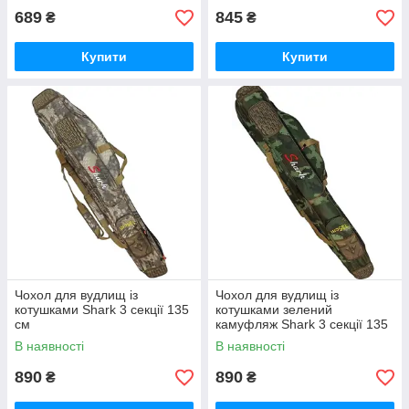
689
845
₴
₴
Купити
Купити
Чохол для вудлищ із
Чохол для вудлищ із
котушками Shark 3 секції 135
котушками зелений
см
камуфляж Shark 3 секції 135
см
В наявності
В наявності
890
890
₴
₴