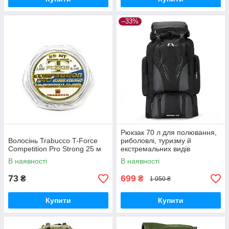
–33%
Рюкзак 70 л для полювання,
Волосінь Trabucco T-Force
риболовлі, туризму й
Competition Pro Strong 25 м
екстремальних видів
відпочинку чорний
В наявності
В наявності
73
699
₴
₴
1 050 ₴
Купити
Купити