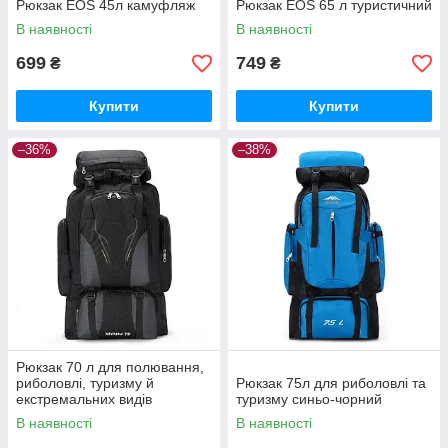
Рюкзак EOS 45л камуфляж
Рюкзак EOS 65 л туристичний
В наявності
В наявності
699
749
₴
₴
Купити
Купити
–36%
–38%
Рюкзак 70 л для полювання,
риболовлі, туризму й
Рюкзак 75л для риболовлі та
екстремальних видів
туризму синьо-чорний
відпочинку чорний
В наявності
В наявності