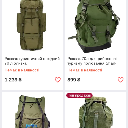
Рюкзак туристичний похідний
Рюкзак 70л для риболовлі
70 л оливка
туризму полювання Shark
Немає в наявності
Немає в наявності
1 239
899
₴
₴
Топ продажів