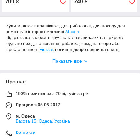
799
749
₴
₴
Купити рюкзак для пікніка, для риболовлі, для походу для
кемпінгу в інтернет магазині
ALcom
.
Від рюкзака залежить зручність у час вилазки на природу:
будь це похід, полювання, рибалка, виїзд на озеро або
просто ночівля.
Рюкзак
повинен добре сидіти на спині,
інакше його буде незручно нести, а відпочинок
Показати все
перетвориться в суцільна мука. У
рюкзак
правильного обсягу
влізуть всі речі, в на ви не будете ходити з величезним
напівпорожнім мішком за плечима.
Про нас
Склалося так, що рюкзаки поділяють на:
туристичні;
100% позитивних з 20 відгуків за рік
для полювання-рибалки;
Працює з 05.06.2017
станкові.
Можна дати таку класифікацію
рюкзаків
:
м. Одеса
Базова 15, Одеса, Україна
туристичний
рюкзак, який краще інших підходить
для багатоденних піших походів. Підвісна система
Контакти
може бути як простий, так і розвиненою,