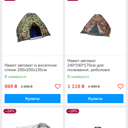
Намет автомат
Намет автомат із москітною
240*240*170см для
сіткою 200x200x135см
полювання, риболовлі
туризму
В наявності
В наявності
869
1 119
₴
₴
1 345 ₴
1 499 ₴
Купити
Купити
–24%
–19%