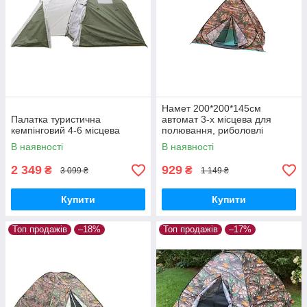
Намет 200*200*145см
Палатка туристична
автомат 3-х місцева для
кемпінговий 4-6 місцева
полювання, риболовлі
туризму
В наявності
В наявності
2 349
929
₴
₴
3 099 ₴
1 149 ₴
Купити
Купити
Топ продажів
–18%
Топ продажів
–17%