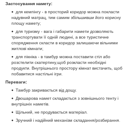
Застосування намету:
для кемпінгу - в просторий коридор можна покласти
надувний матрац, тим самим збільшивши його корисну
площу намету;
для туризму - вага і габарити намети дозволяють
транспортувати її одній людині, а все туристичне
спорядження скласти в коридор залишаючи вільними
житлові кімнати;
для пікніка - в тамбур можна поставити стіл або
розстелити скатертину,щоб розкласти необхідні
продукти. Внутрішнього простору кімнат вистачить, щоб
побавитися настільні ігри.
Переваги:
Тамбур закривається від дощу.
Двошарова намет складається з зовнішнього тенту і
внутрішніх наметів.
Щільний, не продувається матеріал.
Зручний і надійний механізм складання/розбирання.