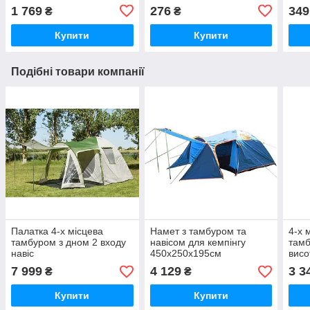
1 769
276
349
₴
₴
Купити
Купити
Подібні товари компанії
Палатка 4-х місцева
Намет з тамбуром та
4-х 
тамбуром з дном 2 входу
навісом для кемпінгу
тамб
навіс
450x250x195см
висо
7 999
4 129
3 3
₴
₴
Купити
Купити