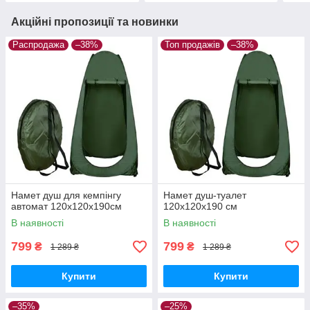
Акційні пропозиції та новинки
Распродажа
–38%
Топ продажів
–38%
Намет душ для кемпінгу
Намет душ-туалет
автомат 120x120x190см
120x120x190 см
В наявності
В наявності
799
799
₴
₴
1 289 ₴
1 289 ₴
Купити
Купити
–35%
–25%