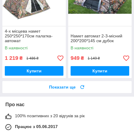
4-х місцева намет
250*250*170cм палатка-
Намет автомат 2-3-місний
автомат
200*200*145 см дубок
В наявності
В наявності
1 219
949
₴
₴
1 486 ₴
1 149 ₴
Купити
Купити
Показати ще
Про нас
100% позитивних з 20 відгуків за рік
Працює з 05.06.2017