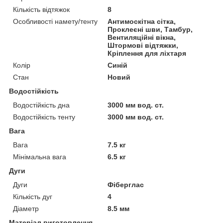
Кількість відтяжок
8
Особливості намету/тенту
Антимоскітна сітка,
Проклеєні шви, Тамбур,
Вентиляційні вікна,
Штормові відтяжки,
Кріплення для ліхтаря
Колір
Синій
Стан
Новий
Водостійкість
Водостійкість дна
3000 мм вод. ст.
Водостійкість тенту
3000 мм вод. ст.
Вага
Вага
7.5 кг
Мінімальна вага
6.5 кг
Дуги
Дуги
Фіберглас
Кількість дуг
4
Діаметр
8.5 мм
Матеріал виготовлення