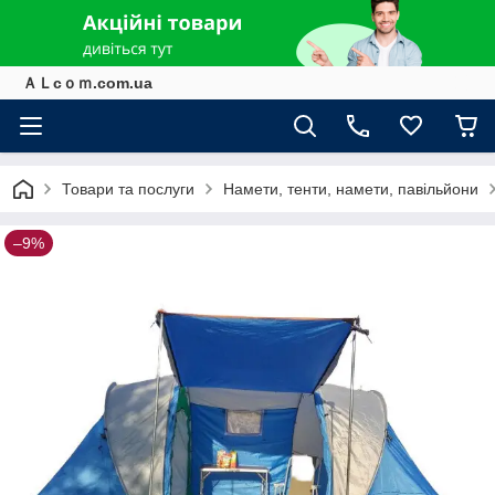
ＡＬcｏｍ.com.ua
Товари та послуги
Намети, тенти, намети, павільйони
–9%