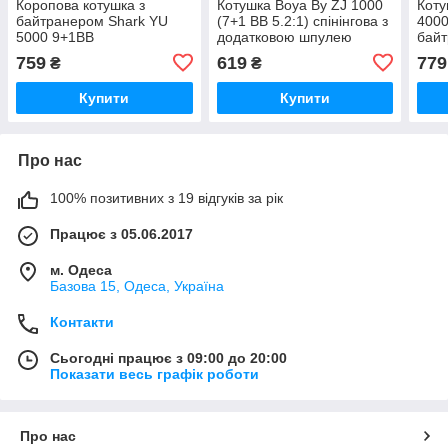
Коропова котушка з
Котушка Boya By ZJ 1000
Коту
байтранером Shark YU
(7+1 BB 5.2:1) спінінгова з
4000
5000 9+1ВВ
додатковою шпулею
бай
759
619
779
₴
₴
Купити
Купити
Про нас
100% позитивних з 19 відгуків за рік
Працює з 05.06.2017
м. Одеса
Базова 15, Одеса, Україна
Контакти
Сьогодні працює з 09:00 до 20:00
Показати весь графік роботи
Про нас