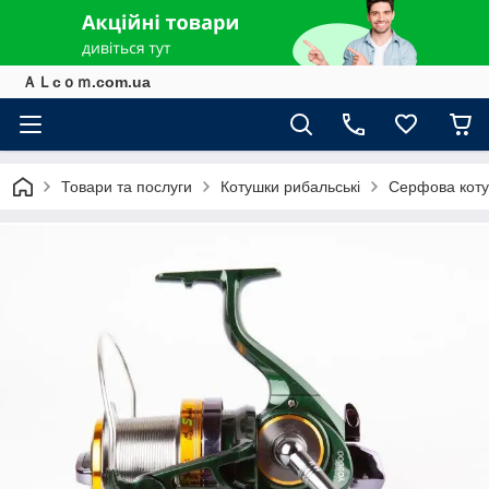
ＡＬcｏｍ.com.ua
Товари та послуги
Котушки рибальські
Серфова коту