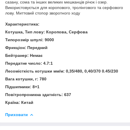
сазану, сома та інших великих мешканців річок і озер.
Використовується для коропового, тролінгового та серфового
лову. Миттєвий стопор зворотного ходу
Характеристика:
Котушка, Тип лову: Коропова, Серфова
Типорозмір шпулі: 9000
Фрикціон: Передний
Бейтранер: Немає
Передатне число: 4.7:1
Лесомісткість котушки мм/м: 0,35/480, 0,40/370 0.45/230
Вага котушки, г: 780
Підшипники: 8+1
Повітропроникна здатність: 637
Країна: Китай
Приховати