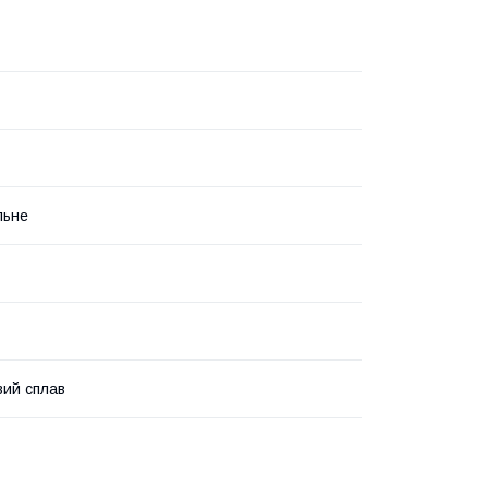
льне
вий сплав