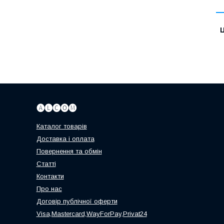
Ц
🅐🅛🅒🅞🅜
Каталог товарів
Доставка і оплата
Повернення та обмін
Статті
Контакти
Про нас
Договір публічної оферти
Visa,Mastercard,WayForPay,Privat24