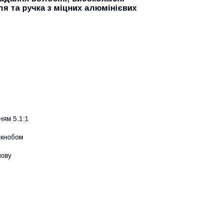
я та ручка з міцних алюмінієвих
ням 5.1:1
 кнобом
лову