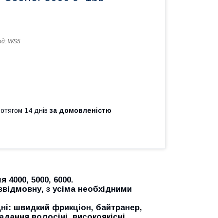
од:
WS5
ротягом 14 днів
за домовленістю
4000, 5000, 6000.
звідмовну, з усіма необхідними
дні: швидкий фрикціон, байтранер,
адання волосіні, високоякісні