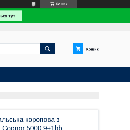
Кошик
Кошик
льська коропова з
 Coonor 5000 9+1bb