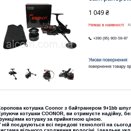
1 049 ₴
Немає в наявності
К
+380 (95) 803-59-87
повернення товару п
Коропова котушка Coonor з байтранером 9+1bb шпуля 
Купуючи котушки COONOR, ви отримуєте надійну, бе
функціями котушку за прийнятною ціною.
У ній поєднуються всі передові технології на сього
система вільного сходження волосіні, ідеальне укл