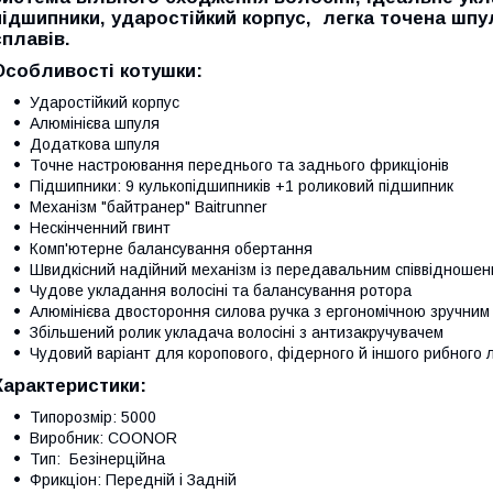
підшипники, ударостійкий корпус, легка точена шпул
сплавів.
Особливості котушки:
Ударостійкий корпус
Алюмінієва шпуля
Додаткова шпуля
Точне настроювання переднього та заднього фрикціонів
Підшипники: 9 кулькопідшипників +1 роликовий підшипник
Механізм "байтранер" Baitrunner
Нескінченний гвинт
Комп'ютерне балансування обертання
Швидкісний надійний механізм із передавальним співвідношен
Чудове укладання волосіні та балансування ротора
Алюмінієва двостороння силова ручка з ергономічною зручним
Збільшений ролик укладача волосіні з антизакручувачем
Чудовий варіант для коропового, фідерного й іншого рибного 
Характеристики:
Типорозмір: 5000
Виробник: COONOR
Тип: Безінерційна
Фрикціон: Передній і Задній