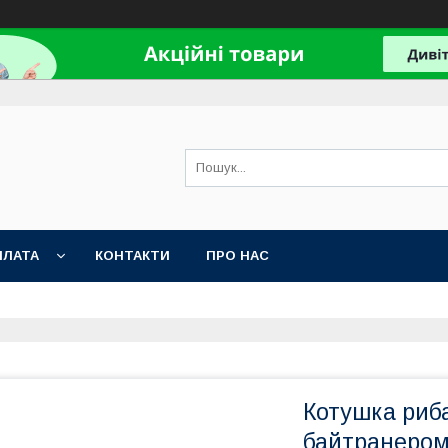
ПЛАТА
КОНТАКТИ
ПРО НАС
Котушка риба
байтранером