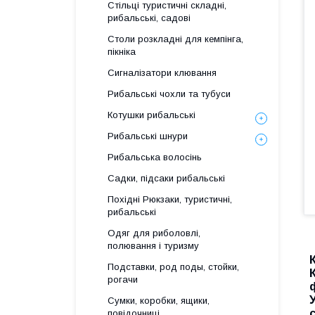
Стільці туристичні складні,
рибальські, садові
Столи розкладні для кемпінга,
пікніка
Сигналізатори клювання
Рибальські чохли та тубуси
Котушки рибальські
Рибальські шнури
Рибальська волосінь
Садки, підсаки рибальські
Похідні Рюкзаки, туристичні,
рибальські
Одяг для риболовлі,
полювання і туризму
Подставки, род поды, стойки,
рогачи
Сумки, коробки, ящики,
повідочниці