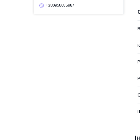
+380958035987
В
К
Р
Р
І