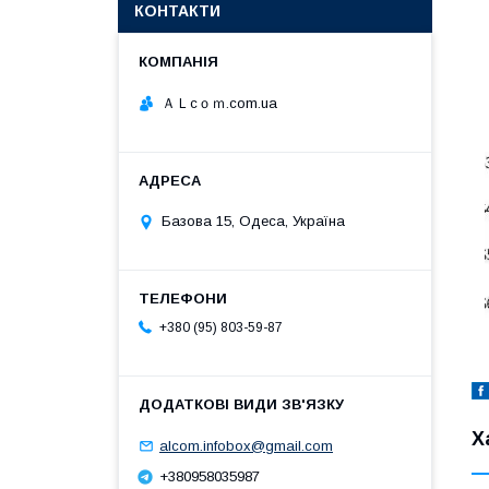
КОНТАКТИ
ＡＬcｏｍ.com.ua
Базова 15, Одеса, Україна
+380 (95) 803-59-87
Х
alcom.infobox@gmail.com
+380958035987