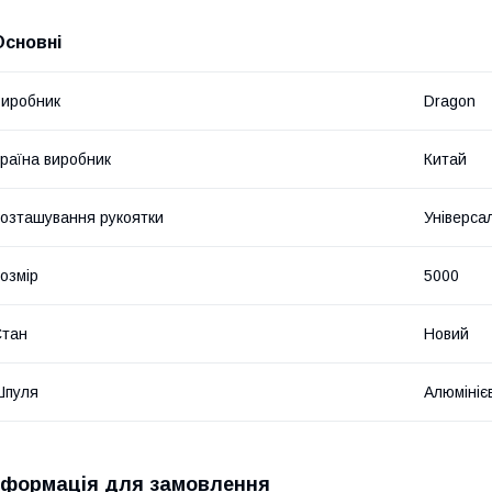
Основні
иробник
Dragon
раїна виробник
Китай
озташування рукоятки
Універса
озмір
5000
Стан
Новий
Шпуля
Алюмініє
нформація для замовлення