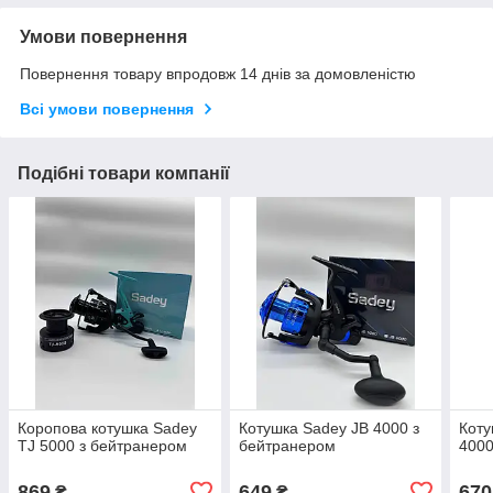
Умови повернення
Повернення товару впродовж 14 днів за домовленістю
Всі умови повернення
Подібні товари компанії
Коропова котушка Sadey
Котушка Sadey JB 4000 з
Коту
TJ 5000 з бейтранером
бейтранером
400
869
649
670
₴
₴