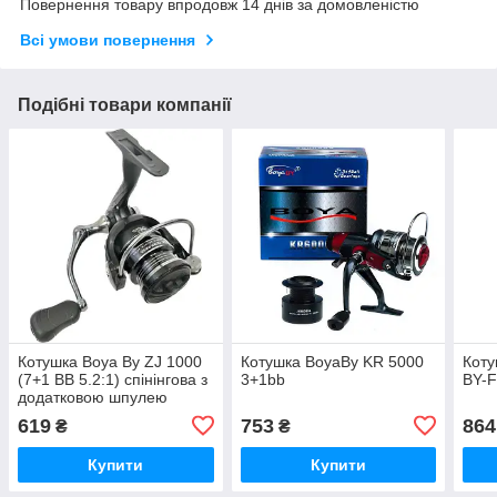
Повернення товару впродовж 14 днів за домовленістю
Всі умови повернення
Подібні товари компанії
Котушка Boya By ZJ 1000
Котушка BoyaBy KR 5000
Коту
(7+1 BB 5.2:1) спінінгова з
3+1bb
BY-F
додатковою шпулею
619
753
864
₴
₴
Купити
Купити