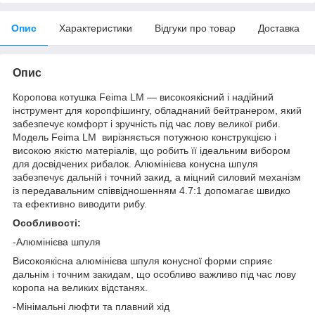
Опис
Характеристики
Відгуки про товар
Доставка
Опис
Коропова котушка Feima LM — високоякісний і надійний
інструмент для коропфішингу, обладнаний бейтранером, який
забезпечує комфорт і зручність під час лову великої риби.
Модель Feima LM вирізняється потужною конструкцією і
високою якістю матеріалів, що робить її ідеальним вибором
для досвідчених рибалок. Алюмінієва конусна шпуля
забезпечує дальній і точний закид, а міцний силовий механізм
із передавальним співвідношенням 4.7:1 допомагає швидко
та ефективно виводити рибу.
Особливості:
-Алюмінієва шпуля
Високоякісна алюмінієва шпуля конусної форми сприяє
дальнім і точним закидам, що особливо важливо під час лову
коропа на великих відстанях.
-Мінімальні люфти та плавний хід