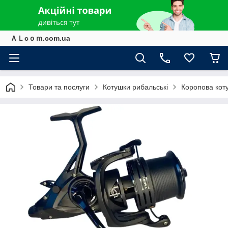
ＡＬcｏｍ.com.ua
Товари та послуги
Котушки рибальські
Коропова кот