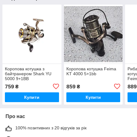
Коропова котушка з
Коропова котушка Feima
Риба
байтранером Shark YU
KT 4000 5+1bb
коту
5000 9+1ВВ
Fei
759
859
889
₴
₴
Купити
Купити
Про нас
100% позитивних з 20 відгуків за рік