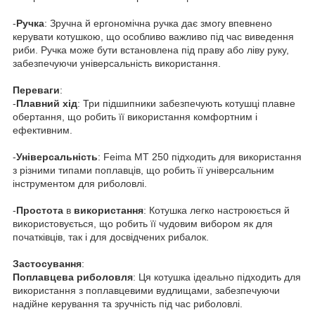
-
Ручка
: Зручна й ергономічна ручка дає змогу впевнено
керувати котушкою, що особливо важливо під час виведення
риби. Ручка може бути встановлена під праву або ліву руку,
забезпечуючи універсальність використання.
Переваги
:
-
Плавний
хід
: Три підшипники забезпечують котушці плавне
обертання, що робить її використання комфортним і
ефективним.
-
Універсальність
: Feima MT 250 підходить для використання
з різними типами поплавців, що робить її універсальним
інструментом для риболовлі.
-
Простота
в
використання
: Котушка легко настроюється й
використовується, що робить її чудовим вибором як для
початківців, так і для досвідчених рибалок.
Застосування
:
Поплавцева
риболовля
: Ця котушка ідеально підходить для
використання з поплавцевими вудлищами, забезпечуючи
надійне керування та зручність під час риболовлі.