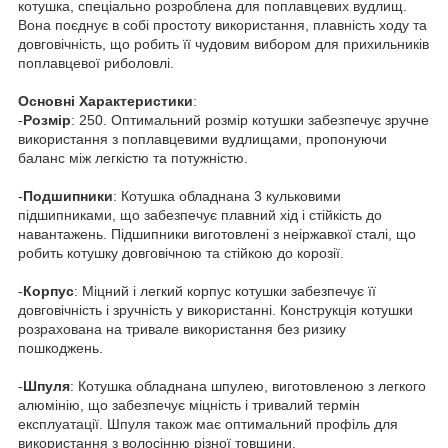
котушка, спеціально розроблена для поплавцевих вудлищ.
Вона поєднує в собі простоту використання, плавність ходу та
довговічність, що робить її чудовим вибором для прихильників
поплавцевої риболовлі.
Основні
Характеристики
:
-
Розмір
: 250. Оптимальний розмір котушки забезпечує зручне
використання з поплавцевими вудлищами, пропонуючи
баланс між легкістю та потужністю.
-
Подшипники
: Котушка обладнана 3 кульковими
підшипниками, що забезпечує плавний хід і стійкість до
навантажень. Підшипники виготовлені з неіржавкої сталі, що
робить котушку довговічною та стійкою до корозії.
-
Корпус
: Міцний і легкий корпус котушки забезпечує її
довговічність і зручність у використанні. Конструкція котушки
розрахована на тривале використання без ризику
пошкоджень.
-
Шпуля
: Котушка обладнана шпулею, виготовленою з легкого
алюмінію, що забезпечує міцність і тривалий термін
експлуатації. Шпуля також має оптимальний профіль для
використання з волосінню різної товщини.