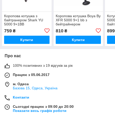
Коропова котушка з
Коропова котушка Boya By
Коту
байтранером Shark YU
XFR 5000 9+1 bb з
5000
5000 9+1ВВ
бейтрайнером
бай
759
810
899
₴
₴
Купити
Купити
Про нас
100% позитивних з 19 відгуків за рік
Працює з 05.06.2017
м. Одеса
Базова 15, Одеса, Україна
Контакти
Сьогодні працює з 09:00 до 20:00
Показати весь графік роботи