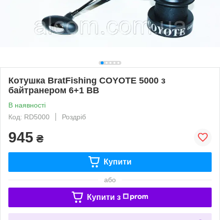
Котушка BratFishing COYOTE 5000 з
байтранером 6+1 ВВ
В наявності
Код: RD5000
Роздріб
945
₴
Купити
або
Купити з