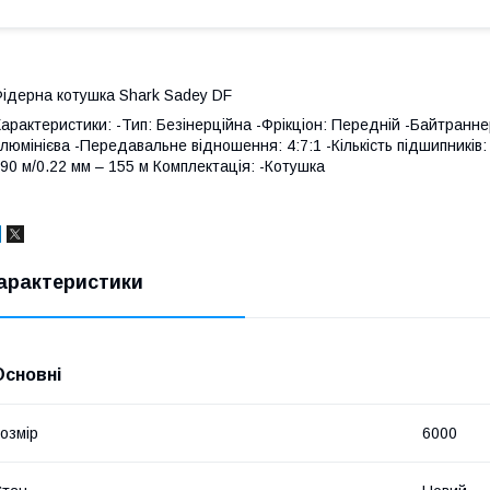
ідерна котушка Shark Sadey DF
арактеристики: -Тип: Безінерційна -Фрікціон: Передній -Байтранне
люмінієва -Передавальне відношення: 4:7:1 -Кількість підшипників:
90 м/0.22 мм – 155 м Комплектація: -Котушка
арактеристики
Основні
озмір
6000