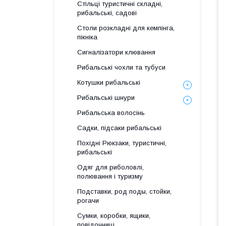
Стільці туристичні складні,
рибальські, садові
Столи розкладні для кемпінга,
пікніка
Сигналізатори клювання
Рибальські чохли та тубуси
Котушки рибальські
Рибальські шнури
Рибальська волосінь
Садки, підсаки рибальські
Похідні Рюкзаки, туристичні,
рибальські
Одяг для риболовлі,
полювання і туризму
Подставки, род поды, стойки,
рогачи
Сумки, коробки, ящики,
повідочниці