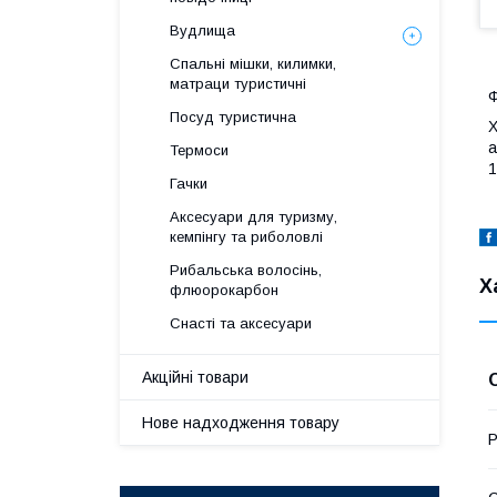
Вудлища
Спальні мішки, килимки,
матраци туристичні
Ф
Посуд туристична
Х
а
Термоси
1
Гачки
Аксесуари для туризму,
кемпінгу та риболовлі
Рибальська волосінь,
Х
флюорокарбон
Снасті та аксесуари
Акційні товари
Нове надходження товару
Р