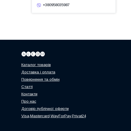
+380958035987
🅐🅛🅒🅞🅜
Каталог товарів
Доставка і оплата
Повернення та обмін
Статті
Контакти
Про нас
Договір публічної оферти
Visa,Mastercard,WayForPay,Privat24