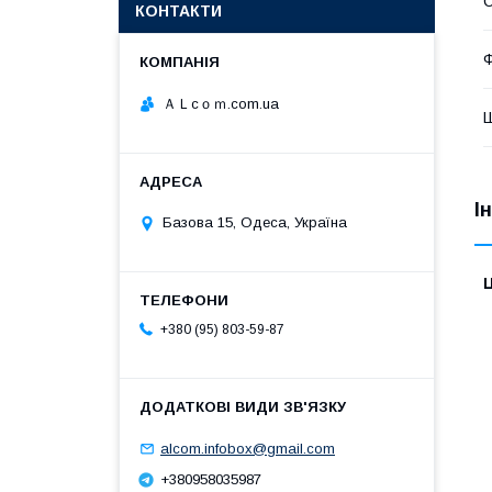
КОНТАКТИ
Ф
ＡＬcｏｍ.com.ua
І
Базова 15, Одеса, Україна
Ц
+380 (95) 803-59-87
alcom.infobox@gmail.com
+380958035987