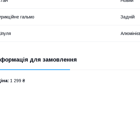
Стан
Новий
рикційне гальмо
Задній
Шпуля
Алюмініє
нформація для замовлення
іна:
1 299 ₴