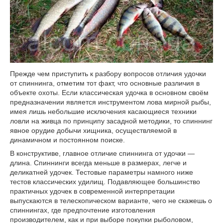
Прежде чем приступить к разбору вопросов отличия удочки
от спиннинга, отметим тот факт, что основные различия в
объекте охоты. Если классическая удочка в основном своём
предназначении является инструментом лова мирной рыбы,
имея лишь небольшие исключения касающиеся техники
ловли на живца по принципу засадной методики, то спиннинг
явное орудие добычи хищника, осуществляемой в
динамичном и постоянном поиске.
В конструктиве, главное отличие спиннинга от удочки —
длина. Спиннинги всегда меньше в размерах, легче и
деликатней удочек. Тестовые параметры намного ниже
тестов классических удилищ. Подавляющее большинство
практичных удочек в современной интерпретации
выпускаются в телескопическом варианте, чего не скажешь о
спиннингах, где предпочтение изготовления
производителем, как и при выборе покупки рыболовом,