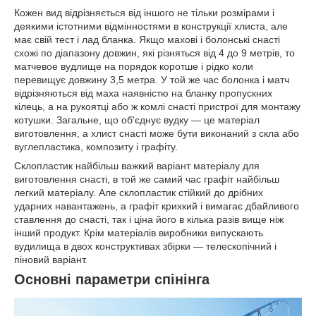
Кожен вид відрізняється від іншого не тільки розмірами і
деякими істотними відмінностями в конструкції хлиста, але
має свій тест і лад бланка. Якщо махові і болонські снасті
схожі по діапазону довжин, які різняться від 4 до 9 метрів, то
матчевое вудлище на порядок коротше і рідко коли
перевищує довжину 3,5 метра. У той же час болонка і матч
відрізняються від маха наявністю на бланку пропускних
кілець, а на рукоятці або ж комлі снасті пристрої для монтажу
котушки. Загальне, що об'єднує вудку — це матеріал
виготовлення, а хлист снасті може бути виконаний з скла або
вуглепластика, композиту і графіту.
Склопластик найбільш важкий варіант матеріалу для
виготовлення снасті, в той же самий час графіт найбільш
легкий матеріалу. Але склопластик стійкий до дрібних
ударних навантажень, а графіт крихкий і вимагає дбайливого
ставлення до снасті, так і ціна його в кілька разів вище ніж
інший продукт. Крім матеріалів виробники випускають
вудилища в двох конструктивах збірки — телескопічний і
піновий варіант.
Основні параметри спінінга