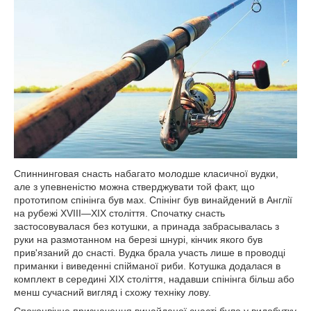
Спиннинговая снасть набагато молодше класичної вудки,
але з упевненістю можна стверджувати той факт, що
прототипом спінінга був мах. Спінінг був винайдений в Англії
на рубежі XVIII—XIX століття. Спочатку снасть
застосовувалася без котушки, а принада забрасывалась з
руки на размотанном на березі шнурі, кінчик якого був
прив'язаний до снасті. Вудка брала участь лише в проводці
приманки і виведенні спійманої риби. Котушка додалася в
комплект в середині XIX століття, надавши спінінга більш або
менш сучасний вигляд і схожу техніку лову.
Споконвічне призначення винайденої снасті було у видобутку