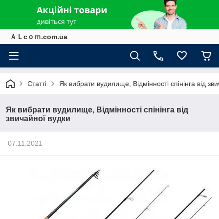
ＡＬcｏｍ.com.ua
Статті
Як вибрати вудилище, Відмінності спінінга від зв
Як вибрати вудилище, Відмінності спінінга від
звичайної вудки
07.11.2021