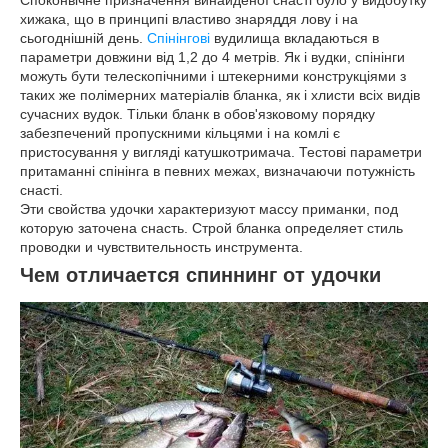
хижака, що в принципі властиво знаряддя лову і на
сьогоднішній день.
Спінінгові
вудилища вкладаються в
параметри довжини від 1,2 до 4 метрів. Як і вудки, спінінги
можуть бути телескопічними і штекерними конструкціями з
таких же полімерних матеріалів бланка, як і хлисти всіх видів
сучасних вудок. Тільки бланк в обов'язковому порядку
забезпечений пропускними кільцями і на комлі є
пристосування у вигляді катушкотримача. Тестові параметри
притаманні спінінга в певних межах, визначаючи потужність
снасті.
Эти свойства удочки характеризуют массу приманки, под
которую заточена снасть. Строй бланка определяет стиль
проводки и чувствительность инструмента.
Чем отличается спиннинг от удочки