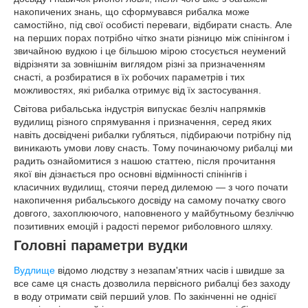
накопичених знань, що сформувався рибалка може
самостійно, під свої особисті переваги, відбирати снасть. Але
на перших порах потрібно чітко знати різницю між спінінгом і
звичайною вудкою і це більшою мірою стосується неумений
відрізняти за зовнішнім виглядом різні за призначенням
снасті, а розбиратися в їх робочих параметрів і тих
можливостях, які рибалка отримує від їх застосування.
Світова рибальська індустрія випускає безліч напрямків
вудилищ різного спрямування і призначення, серед яких
навіть досвідчені рибалки губляться, підбираючи потрібну під
виникають умови лову снасть. Тому починаючому рибалці ми
радить ознайомитися з нашою статтею, після прочитання
якої він дізнається про основні відмінності спінінгів і
класичних вудилищ, стоячи перед дилемою — з чого почати
накопичення рибальського досвіду на самому початку свого
довгого, захоплюючого, наповненого у майбутньому безліччю
позитивних емоцій і радості перемог риболовного шляху.
Головні параметри вудки
Вудлище
відомо людству з незапам'ятних часів і швидше за
все саме ця снасть дозволила первісного рибалці без заходу
в воду отримати свій перший улов. По закінченні не однієї