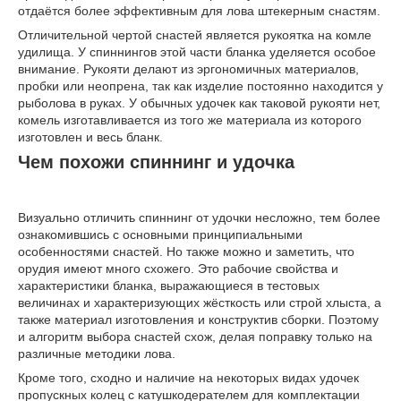
отдаётся более эффективным для лова штекерным снастям.
Отличительной чертой снастей является рукоятка на комле
удилища. У спиннингов этой части бланка уделяется особое
внимание. Рукояти делают из эргономичных материалов,
пробки или неопрена, так как изделие постоянно находится у
рыболова в руках. У обычных удочек как таковой рукояти нет,
комель изготавливается из того же материала из которого
изготовлен и весь бланк.
Чем похожи спиннинг и удочка
Визуально отличить спиннинг от удочки несложно, тем более
ознакомившись с основными принципиальными
особенностями снастей. Но также можно и заметить, что
орудия имеют много схожего. Это рабочие свойства и
характеристики бланка, выражающиеся в тестовых
величинах и характеризующих жёсткость или строй хлыста, а
также материал изготовления и конструктив сборки. Поэтому
и алгоритм выбора снастей схож, делая поправку только на
различные методики лова.
Кроме того, сходно и наличие на некоторых видах удочек
пропускных колец с катушкодерателем для комплектации