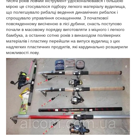
тисячі років ловчий інструмент удосконалювався і більшою
мірою це стосувалося підбору легкого матеріалу вудилища,
що полегшувало рибалці ведення динамічних рибалок і
спрощувало управління оснащенням. З початкової
повсякденному висіченою в лісі дубини, снасть поступово
почали в масовому порядку виготовляти з міцного і легкого
бамбука, а останню сотню років з винаходом полімерних
матеріалів і пластику перейшли на випуск вудилищ з цих
надлегких пластичних продуктів, які кардинально розширили
можливості лову.