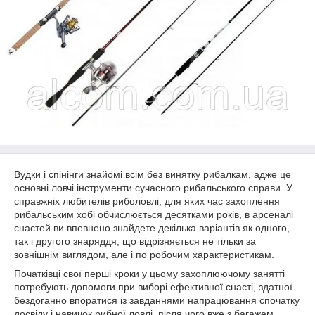
Вудки і спінінги знайомі всім без винятку рибалкам, адже це
основні ловчі інструменти сучасного рибальського справи. У
справжніх любителів риболовлі, для яких час захоплення
рибальським хобі обчислюється десятками років, в арсеналі
снастей ви впевнено знайдете декілька варіантів як одного,
так і другого знаряддя, що відрізняється не тільки за
зовнішнім виглядом, але і по робочим характеристикам.
Початківці свої перші кроки у цьому захоплюючому занятті
потребують допомоги при виборі ефективної снасті, здатної
бездоганно впоратися із завданнями напрацювання спочатку
досвіду і навичок рибної ловлі, після чого вже з багажем