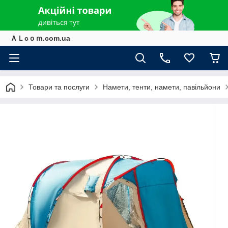
ＡＬcｏｍ.com.ua
Товари та послуги
Намети, тенти, намети, павільйони