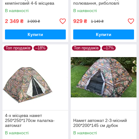
кемпінговий 4-6 місцева
полювання, риболовлі
туризму
В наявності
В наявності
2 349
929
₴
₴
3 099 ₴
1 149 ₴
Купити
Купити
Топ продажів
–18%
Топ продажів
–17%
4-х місцева намет
250*250*170cм палатка-
Намет автомат 2-3-місний
автомат
200*200*145 см дубок
В наявності
В наявності