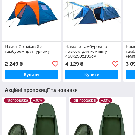
Намет 2-х місний з
Намет з тамбуром та
Наме
тамбуром для туризму
навісом для кемпінгу
тамб
450x250x195см
кемп
2 249
4 129
3 0
₴
₴
Купити
Купити
Акційні пропозиції та новинки
Распродажа
–38%
Топ продажів
–38%