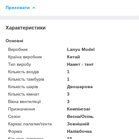
Приховати
Характеристики
Основні
Виробник
Lanyu Model
Країна виробник
Китай
Тип виробу
Намет - тент
Кількість входів
1
Кількість тамбурів
1
Кількість шарів
Двошарова
Кількість кімнат
3
Вікна вентиляції
3
Призначення
Кемпінгові
Сезон
Весна/Осінь
Каркас палатки/тента
Зовнішній
Форма
Напівбочка
Кількість відтяжок
10