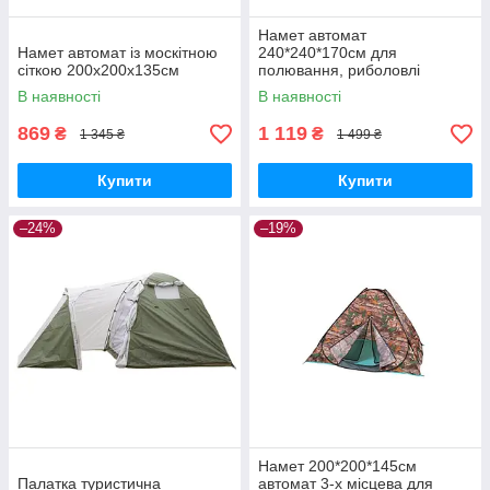
Намет автомат
Намет автомат із москітною
240*240*170см для
сіткою 200x200x135см
полювання, риболовлі
туризму
В наявності
В наявності
869
1 119
₴
₴
1 345 ₴
1 499 ₴
Купити
Купити
–24%
–19%
Намет 200*200*145см
Палатка туристична
автомат 3-х місцева для