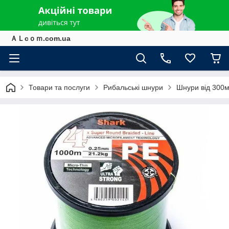
ＡＬcｏｍ.com.ua
Товари та послуги
Рибальські шнури
Шнури від 300