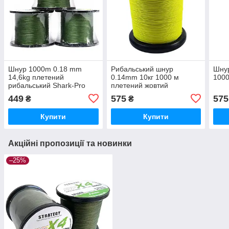
Шнур 1000m 0.18 mm
Рибальський шнур
Шну
14,6kg плетений
0.14mm 10кг 1000 м
1000
рибальський Shark-Pro
плетений жовтий
449
575
575
₴
₴
Купити
Купити
Акційні пропозиції та новинки
–25%