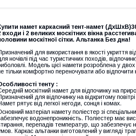
Купити намет каркасний тент-намет (ДхШхВ)3
2 входи і 2 великих москітних вікна расстегив
половини москітної сітки. Альтанка Без дна!
Призначений для використання в якості укриття від
для ночівлі під час туристичних походів, відпочин
риболовлі. Модель цієї намети розроблена у двох 
не тільки комфортно переночувати або відпочити 
Особливості тенту :
Середній москітний намет для відпочинку на природ
Призначений для відпочинку на відкритому повітрі 
Намет рятує від легкої негоди, сонця і комах.
Основний матеріал намету поліестер зі спеціальн
забезпечує водонепроникність. Поліестер має висок
стирання, перепадів температур, що забезпечує на
умов. Каркас альтанки виготовлений у вигляді трап