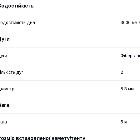
Водостійкість
одостійкість дна
3000 мм в
Дуги
уги
Фібергла
ількість дуг
2
іаметр
8.5 мм
Вага
ага
5 кг
Розмір встановленої намету/тенту