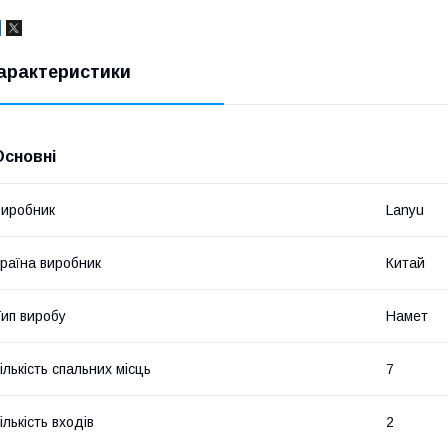
арактеристики
Основні
иробник
Lanyu
раїна виробник
Китай
ип виробу
Намет
ількість спальних місць
7
ількість входів
2