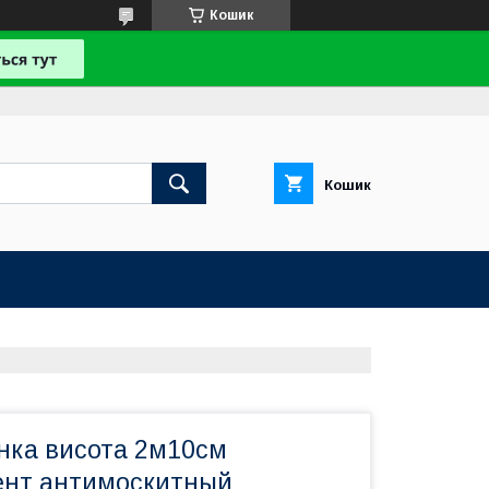
Кошик
Кошик
нка висота 2м10см
ент антимоскитный