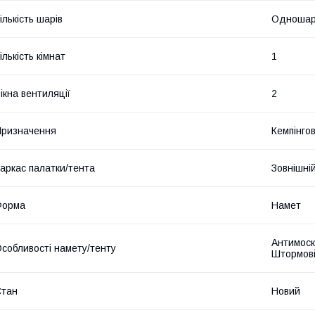
ількість шарів
Одношар
ількість кімнат
1
ікна вентиляції
2
ризначення
Кемпінгов
аркас палатки/тента
Зовнішні
Форма
Намет
Антимоскі
собливості намету/тенту
Штормові
Стан
Новий