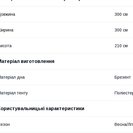
Довжина
300 см
Ширина
300 см
исота
210 см
Матеріал виготовлення
атеріал дна
Брезент
атеріал тенту
Поліесте
Користувальницькі характеристики
Сезон
Весна/Лі