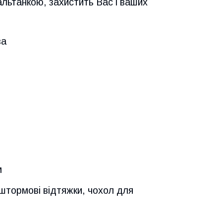
 альтанкою, захистить Вас і ваших
ва
м
, штормові відтяжки, чохол для