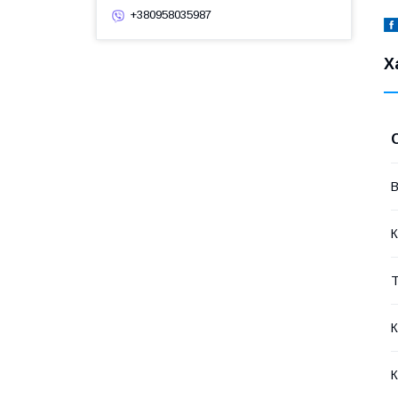
+380958035987
Х
В
К
Т
К
К