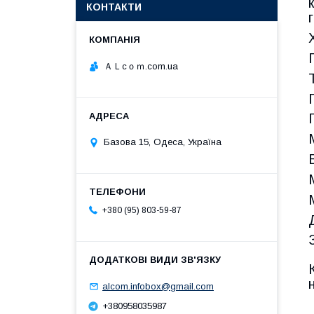
КОНТАКТИ
ＡＬcｏｍ.com.ua
Базова 15, Одеса, Україна
+380 (95) 803-59-87
alcom.infobox@gmail.com
+380958035987