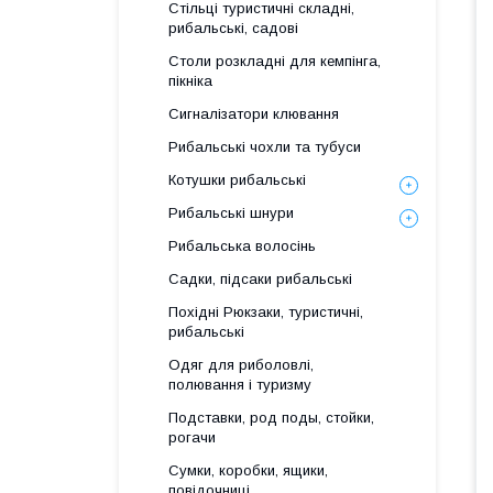
Стільці туристичні складні,
рибальські, садові
Столи розкладні для кемпінга,
пікніка
Сигналізатори клювання
Рибальські чохли та тубуси
Котушки рибальські
Рибальські шнури
Рибальська волосінь
Садки, підсаки рибальські
Похідні Рюкзаки, туристичні,
рибальські
Одяг для риболовлі,
полювання і туризму
Подставки, род поды, стойки,
рогачи
Сумки, коробки, ящики,
повідочниці