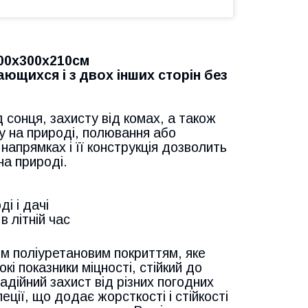
00х300х210см
ающихся і з двох інших сторін без
 сонця, захисту від комах, а також
ку на природі, полювання або
напрямках і її конструкція дозволить
на природі.
і і дачі
в літній час
им поліуретановим покриттям, яке
і показники міцності, стійкий до
дійний захист від різних погодних
еції, що додає жорсткості і стійкості