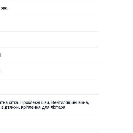
ова
і
й
тна сітка, Проклеєні шви, Вентиляційні вікна,
 відтяжки, Кріплення для ліхтаря