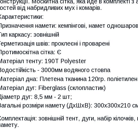
конструкції. Москитна сітка, яка йде в комплекті з
гостей від набридливих мух і комарів.
Характеристики:
Призначення намети: кемпінгові, намет одношаро
Тип каркасу: зовнішній
Герметизація швів: проклеєні і проварені
Протимоскітна сітка: Є
Матеріал тенту: 190T Polyester
Водостійкість - 3000мм водяного стовпа
Матеріал дна: Плетена тканина 120гр. поліетилен
Матеріал дуг: Fiberglass (склопластик)
Діаметр дуг: 8,5 мм - 2 шт;
Загальні розміри намету (ДхШхВ): 300х300х210 с
Комплектація: зовнішній тент, дуги, набір кілочків
намету.