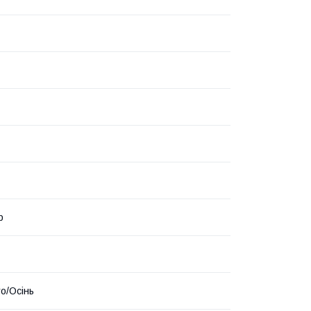
р
то/Осінь