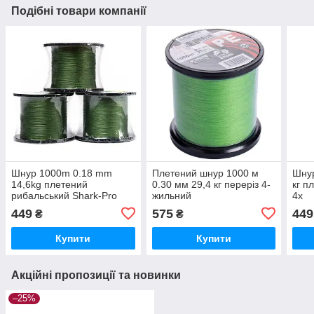
Подібні товари компанії
Шнур 1000m 0.18 mm
Плетений шнур 1000 м
Шнур
14,6kg плетений
0.30 мм 29,4 кг переріз 4-
кг п
рибальський Shark-Pro
жильний
4х
449
575
449
₴
₴
Купити
Купити
Акційні пропозиції та новинки
–25%