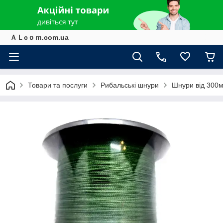
ＡＬcｏｍ.com.ua
Товари та послуги
Рибальські шнури
Шнури від 300