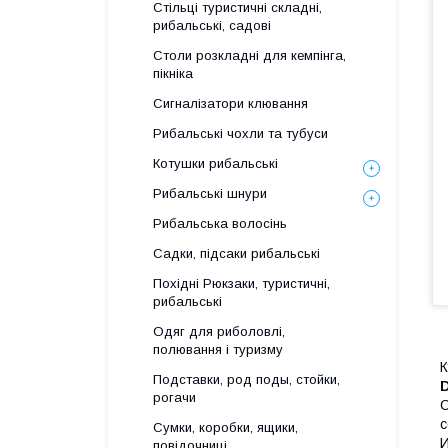
Стільці туристичні складні,
рибальські, садові
Столи розкладні для кемпінга,
пікніка
Сигналізатори клювання
Рибальські чохли та тубуси
Котушки рибальські
Рибальські шнури
Рибальська волосінь
Садки, підсаки рибальські
Похідні Рюкзаки, туристичні,
рибальські
Одяг для риболовлі,
полювання і туризму
К
Подставки, род поды, стойки,
рогачи
С
с
Сумки, коробки, ящики,
И
повідочниці