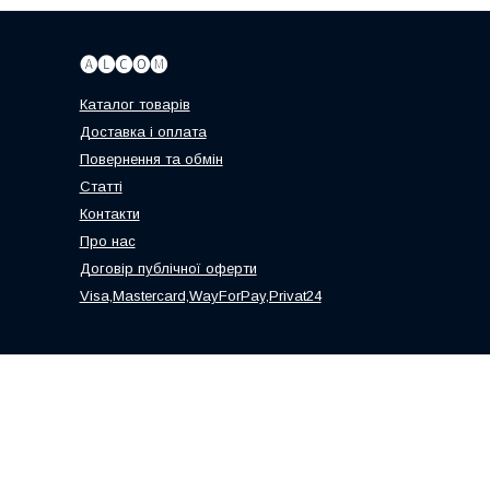
🅐🅛🅒🅞🅜
Каталог товарів
Доставка і оплата
Повернення та обмін
Статті
Контакти
Про нас
Договір публічної оферти
Visa,Mastercard,WayForPay,Privat24