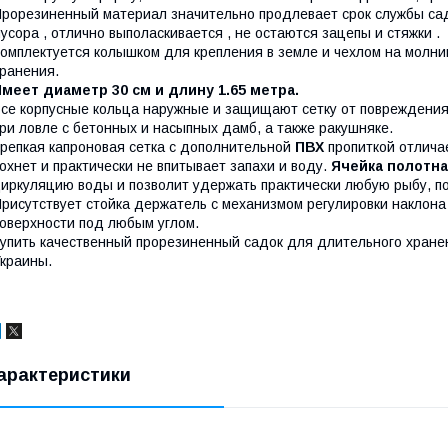
рорезиненный материал значительно продлевает срок службы садк
усора , отлично выполаскивается , не остаются зацепы и стяжки .
омплектуется колышком для крепления в земле и чехлом на молни
ранения.
меет диаметр 30 см и длину 1.65 метра.
се корпусные кольца наружные и защищают сетку от повреждения 
ри ловле с бетонных и насыпных дамб, а также ракушняке.
репкая капроновая сетка с дополнительной
ПВХ
пропиткой отлича
охнет и практически не впитывает запахи и воду.
Ячейка полотна
иркуляцию воды и позволит удержать практически любую рыбу, по
рисутствует стойка держатель с механизмом регулировки наклона
оверхности под любым углом.
упить качественный прорезиненный садок для длительного хране
краины.
арактеристики