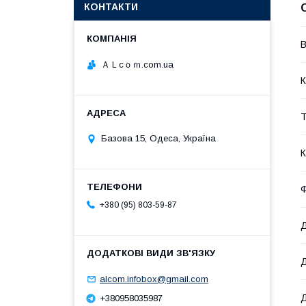
КОНТАКТИ
В
ＡＬcｏｍ.com.ua
К
Т
Базова 15, Одеса, Україна
К
Ф
+380 (95) 803-59-87
Д
Д
alcom.infobox@gmail.com
Д
+380958035987