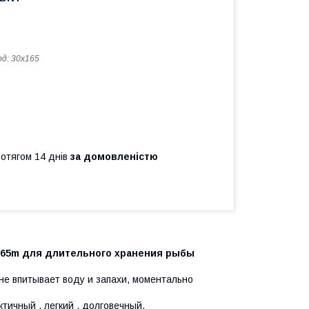
од:
30х165
ротягом 14 днів
за домовленістю
.65m для длительного хранения рыбы
не впитывает воду и запахи, моментально
тичный , легкий , долговечный.