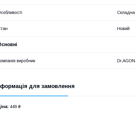
собливості
Складна 
Стан
Новий
Основні
омпанія виробник
Dr.AGON
нформація для замовлення
іна:
449 ₴