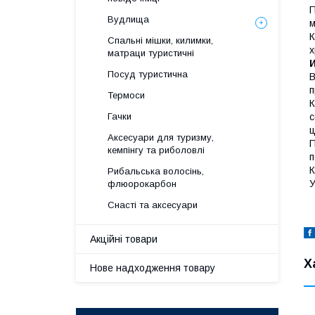
П
Вудлища
м
К
Спальні мішки, килимки,
х
матраци туристичні
И
Посуд туристична
В
п
Термоси
К
Гачки
с
ц
Аксесуари для туризму,
П
кемпінгу та риболовлі
п
К
Рибальська волосінь,
У
флюорокарбон
Снасті та аксесуари
Акційні товари
Х
Нове надходження товару