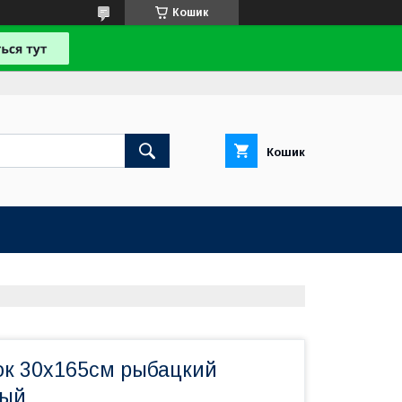
Кошик
Кошик
ок 30x165см рыбацкий
ный