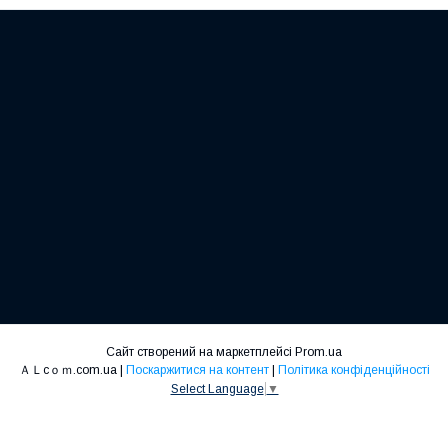
Сайт створений на маркетплейсі
Prom.ua
ＡＬcｏｍ.com.ua |
Поскаржитися на контент
|
Політика конфіденційності
Select Language
▼