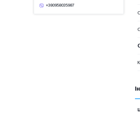
+380958035987
О
К
І
Ц