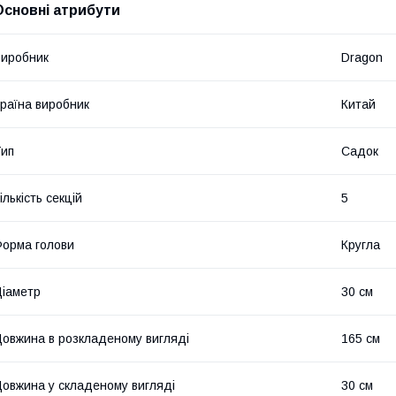
Основні атрибути
иробник
Dragon
раїна виробник
Китай
ип
Садок
ількість секцій
5
орма голови
Кругла
іаметр
30 см
овжина в розкладеному вигляді
165 см
овжина у складеному вигляді
30 см