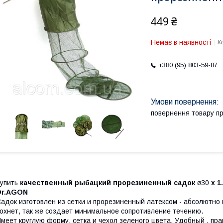
449 ₴
Немає в наявності
К
+380 (95) 803-59-87
повернення товару п
упить
качественный рыбацкий прорезиненный садок
ø30
х 1
Dr.AGON
адок изготовлен из сетки и прорезиненный латексом - абсолютно 
охнет, так же создает минимальное сопротивление течению.
меет круглую форму, сетка и чехол зеленого цвета. Удобный , прак