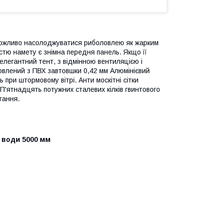
 можливо насолоджуватися риболовлею як жарким
стю намету є знімна передня панель. Якщо її
елегантний тент, з відмінною вентиляцією і
овлений з ПВХ завтовшки 0,42 мм Алюмінієвий
 при штормовому вітрі. Анти москітні сітки
 П'ятнадцять потужних сталевих кілків гвинтового
гання.
п води 5000 мм