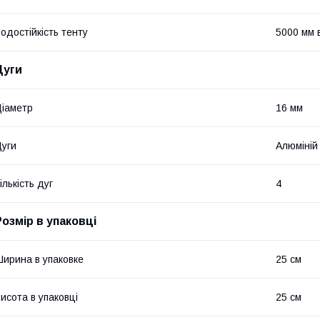
одостійкість тенту
5000 мм в
Дуги
іаметр
16 мм
уги
Алюміній
ількість дуг
4
Розмір в упаковці
ирина в упаковке
25 см
исота в упаковці
25 см