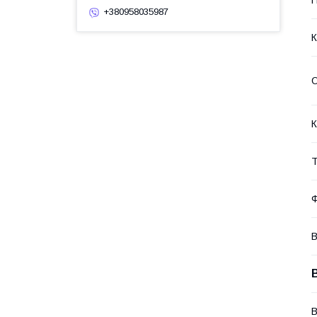
+380958035987
К
О
К
Т
В
В