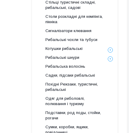
Стільці туристичні складні,
рибальські, садові
Столи розкладні для кемпінга,
пікніка
Сигналізатори клювання
Рибальські чохли та тубуси
Котушки рибальські
Рибальські шнури
Рибальська волосінь
Садки, підсаки рибальські
Похідні Рюкзаки, туристичні,
рибальські
Одяг для риболовлі,
полювання і туризму
Подставки, род поды, стойки,
рогачи
Сумки, коробки, ящики,
повідочниці