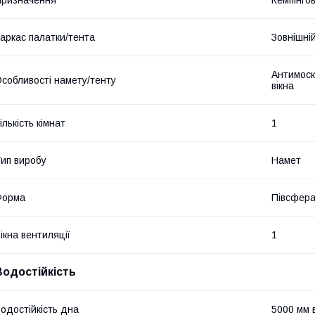
аркас палатки/тента
Зовнішні
Антимоск
собливості намету/тенту
вікна
ількість кімнат
1
ип виробу
Намет
Форма
Півсфер
ікна вентиляції
1
Водостійкість
одостійкість дна
5000 мм в