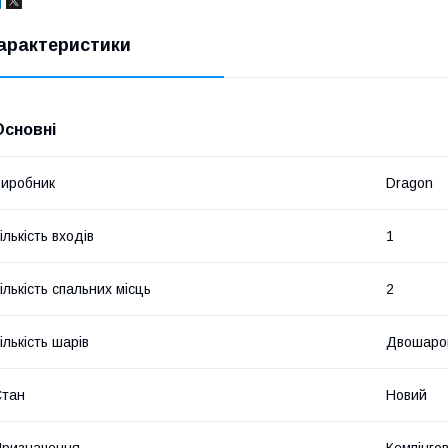
арактеристики
Основні
иробник
Dragon
ількість входів
1
ількість спальних місць
2
ількість шарів
Двошаро
Стан
Новий
ризначення
Кемпінгов