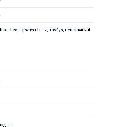
й
ітна сітка, Проклеєні шви, Тамбур, Вентиляційні
а
од. ст.