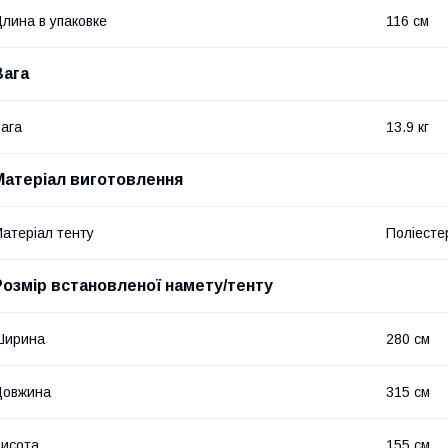
лина в упаковке
116 см
Вага
ага
13.9 кг
Матеріал виготовлення
атеріал тенту
Поліесте
Розмір встановленої намету/тенту
Ширина
280 см
Довжина
315 см
исота
155 см