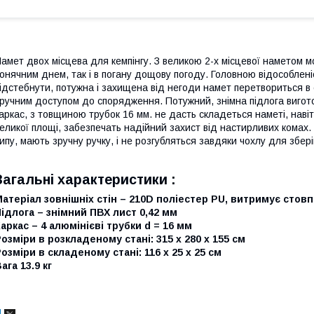
амет двох місцева для кемпінгу. З великою 2-х місцевої наметом
онячним днем, так і в погану дощову погоду. Головною відособлені
ідстебнути, потужна і захищена від негоди намет перетвориться в 
ручним доступом до спорядження. Потужний, знімна підлога вигот
аркас, з товщиною трубок 16 мм. не дасть складеться наметі, навіть
еликої площі, забезпечать надійний захист від настирливих комах.
ипу, мають зручну ручку, і не розгубляться завдяки чохлу для збері
Загальні характеристики :
атеріал зовнішніх стін – 210D поліестер PU, витримує стов
ідлога – знімний ПВХ лист 0,42 мм
аркас – 4 алюмінієві трубки d = 16 мм
озміри в розкладеному стані: 315 x 280 x 155 см
озміри в складеному стані: 116 x 25 x 25 см
ага 13.9 кг