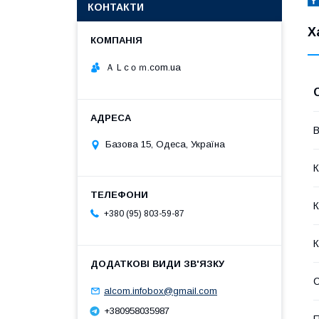
КОНТАКТИ
Х
ＡＬcｏｍ.com.ua
В
Базова 15, Одеса, Україна
К
К
+380 (95) 803-59-87
К
alcom.infobox@gmail.com
+380958035987
П