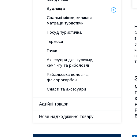
Вудлища
Спальні мішки, килимки,
матраци туристичні
Н
с
Посуд туристична
в
Термоси
з
к
Гачки
в
Аксесуари для туризму,
т
кемпінгу та риболовлі
Рибальська волосінь,
флюорокарбон
М
Снасті та аксесуари
П
К
Акційні товари
Р
Р
В
Нове надходження товару