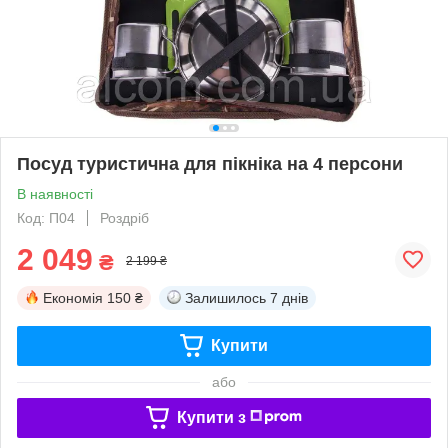
Посуд туристична для пікніка на 4 персони
В наявності
Код: П04
Роздріб
2 049
₴
2 199 ₴
Економія
150 ₴
Залишилось
7 днів
Купити
або
Купити з