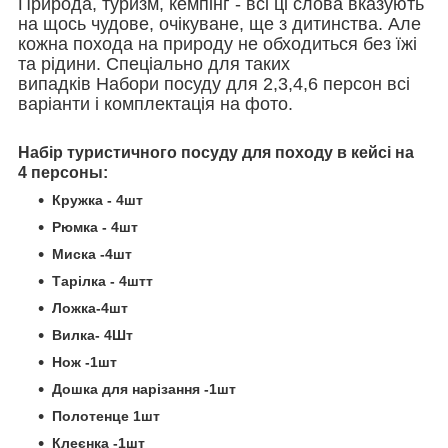
Природа, туризм, кемпінг - всі ці слова вказують
на щось чудове, очікуване, ще з дитинства. Але
кожна похода на природу не обходиться без їжі
та рідини. Спеціально для таких
випадків Набори посуду для 2,3,4,6 персон всі
варіанти і комплектація на фото.
Набір туристичного посуду для походу в кейсі на
4 персоны:
Кружка - 4шт
Рюмка - 4шт
Миска -4шт
Тарілка - 4штт
Ложка-4шт
Вилка- 4Шт
Нож -1шт
Дошка для нарізання -1шт
Полотенце 1шт
Клеєнка -1шт