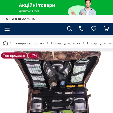
ＡＬcｏｍ.com.ua
Товари та послуги
Посуд туристична
Посуд туристич
Топ продажів
–7%