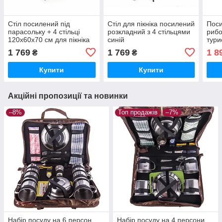
Стіл посилений під
Стіл для пікніка посилений
Поси
парасольку + 4 стільці
розкладний з 4 стільцями
рибо
120x60x70 см для пікніка
синій
тури
стіл
1 769
1 769
1 8
₴
₴
Купити
Купити
Акційні пропозиції та новинки
–8%
Топ продажів
–7%
Набір посуду на 6 персон
Набір посуду на 4 персони