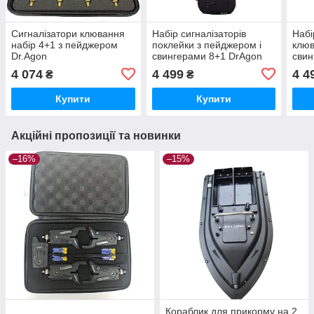
Сигналізатори клювання
Набір сигналізаторів
Набі
набір 4+1 з пейджером
поклейки з пейджером і
клюв
Dr.Agon
свингерами 8+1 DrAgon
свин
27B
4 074
4 499
4 4
₴
₴
Купити
Купити
Акційні пропозиції та новинки
–16%
–15%
Кораблик для прикорму на 2