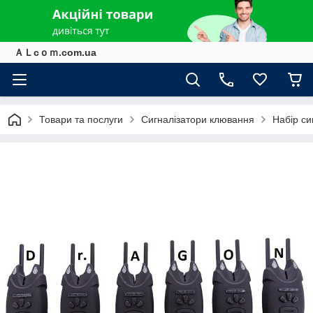
ＡＬcｏｍ.com.ua
Товари та послуги
Сигналізатори клювання
Набір си