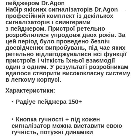
пейджером Dr.Agon
Набір якісних сигналізаторів Dr.Agon —
професійний комплект із декількох
сигналізаторів і свингерами
з пейджером. Пристрої ретельно
розроблялися упродовж двох років. За
цей період було проведено безліч
досвідчених випробувань, під час яких
ретельно відлагоджувалися всі функції
пристроїв і чіткість їхньої взаємодії
один з одним. У результаті розробникам
вдалося створити висококласну систему
в легкому корпусі.
Характеристики:
Радіус пейджера 150+
Кнопка гучності + під кожен
сигналізатор можна виставити свою
гучність, потужні динаміки