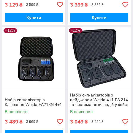
3 129
3 399
₴
₴
3 599 ₴
3 886 ₴
Купити
Купити
–12%
–12%
Набір сигналізаторів з
Набір сигналізаторів
пейджером Weida 4+1 FA 214
Клювання Weida FA213N 4+1
та система антизлодій у кейсі
В наявності
В наявності
3 489
3 049
₴
₴
3 969 ₴
3 459 ₴