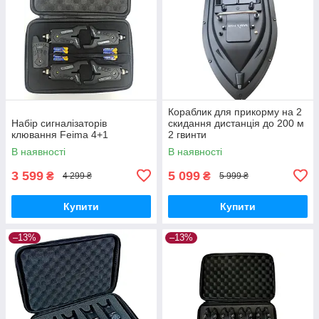
Кораблик для прикорму на 2
Набір сигналізаторів
скидання дистанція до 200 м
клювання Feima 4+1
2 гвинти
В наявності
В наявності
3 599
5 099
₴
₴
4 299 ₴
5 999 ₴
Купити
Купити
–13%
–13%