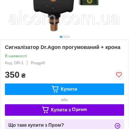
Сигналізатор Dr.Agon прогумований + крона
В наявності
Код: DR-1
Роздріб
350
₴
Купити
або
Купити з
Що таке купити з Пром?