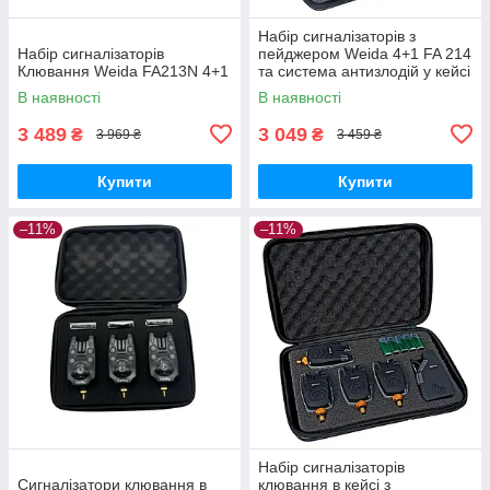
Набір сигналізаторів з
Набір сигналізаторів
пейджером Weida 4+1 FA 214
Клювання Weida FA213N 4+1
та система антизлодій у кейсі
В наявності
В наявності
3 489
3 049
₴
₴
3 969 ₴
3 459 ₴
Купити
Купити
–11%
–11%
Набір сигналізаторів
Сигналізатори клювання в
клювання в кейсі з