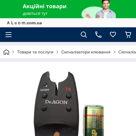
ＡＬcｏｍ.com.ua
Товари та послуги
Сигналізатори клювання
Сигналіз