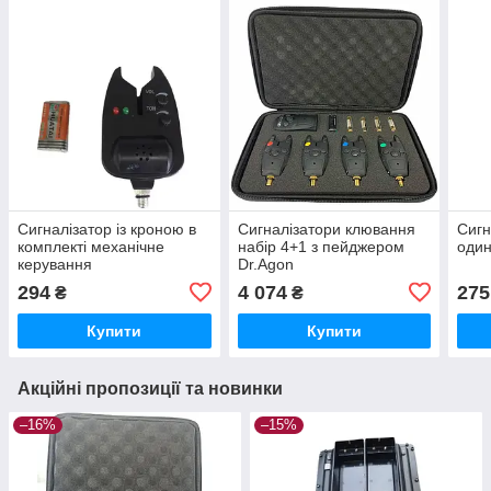
Сигналізатор із кроною в
Сигналізатори клювання
Сигн
комплекті механічне
набір 4+1 з пейджером
один
керування
Dr.Agon
294
4 074
275
₴
₴
Купити
Купити
Акційні пропозиції та новинки
–16%
–15%