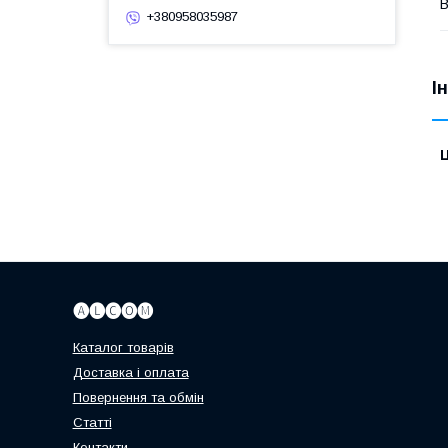
В
+380958035987
І
Ц
🅐🅛🅒🅞🅜
Каталог товарів
Доставка і оплата
Повернення та обмін
Статті
Контакти