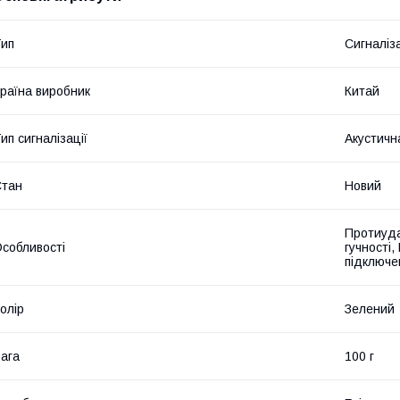
ип
Сигналіз
раїна виробник
Китай
ип сигналізації
Акустичн
Стан
Новий
Протиуда
собливості
гучності,
підключе
олір
Зелений
ага
100 г