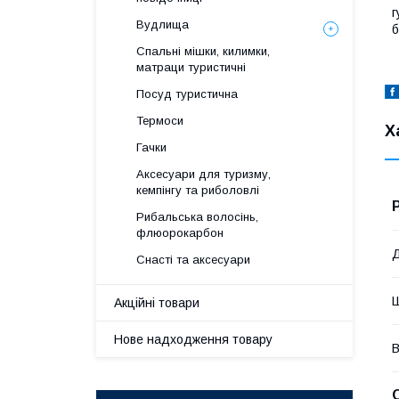
г
Вудлища
б
Спальні мішки, килимки,
матраци туристичні
Посуд туристична
Термоси
Х
Гачки
Аксесуари для туризму,
кемпінгу та риболовлі
Рибальська волосінь,
флюорокарбон
Снасті та аксесуари
Акційні товари
Нове надходження товару
В