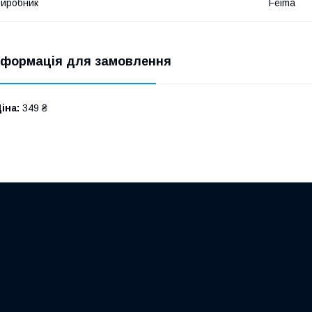
иробник
Feima
нформація для замовлення
іна:
349 ₴