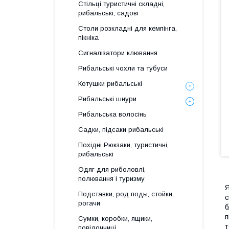
Стільці туристичні складні,
рибальські, садові
Столи розкладні для кемпінга,
пікніка
Сигналізатори клювання
Рибальські чохли та тубуси
Котушки рибальські
Рибальські шнури
Рибальська волосінь
Садки, підсаки рибальські
Похідні Рюкзаки, туристичні,
рибальські
Одяг для риболовлі,
полювання і туризму
Я
Подставки, род поды, стойки,
с
рогачи
б
п
Сумки, коробки, ящики,
т
повідочниці