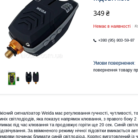
349 ₴
Немає в наявності
К
+380 (95) 803-59-87
повернення товару п
кісний сигналізатор Weida має регулювання гучності, чутливості, то
иніх світлодіодів, яка показує напрямок клювання, з правого боку 2 
лимає під час клювання та продовжує горіти ще 20 сек. Синій світ
ідсвічування. За ввімкненого режиму нічної підсвітки вмикається ав
емряви починає блимати синій світлодіод. Корпус виготовлений із ч