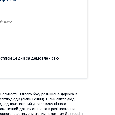
од:
wfW2
ротягом 14 днів
за домовленістю
нальності. З лівого боку розміщена доріжка із
світлодіоди (білий і синій). Білий світлодіод
лодіод призначений для режиму нічного
томатичний датчик світла та в разі настання
орного пластику з матовим покриттям Soft touch і