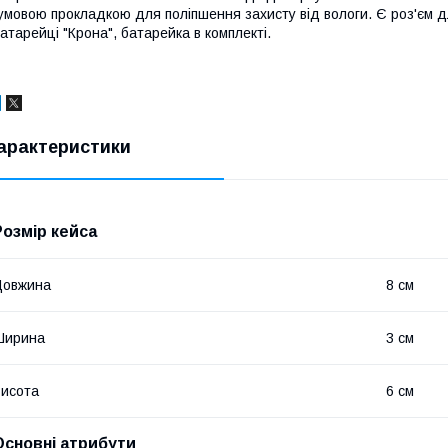
умовою прокладкою для поліпшення захисту від вологи. Є роз'єм д
атарейці "Крона", батарейка в комплекті.
арактеристики
Розмір кейса
Довжина
8 см
Ширина
3 см
исота
6 см
Основні атрибути