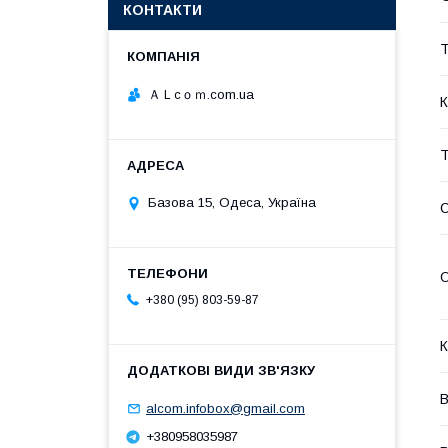
КОНТАКТИ
Т
ＡＬcｏｍ.com.ua
К
Т
Базова 15, Одеса, Україна
О
+380 (95) 803-59-87
К
В
alcom.infobox@gmail.com
+380958035987