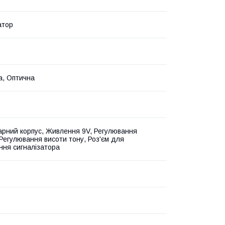
атор
а, Оптична
рний корпус, Живлення 9V, Регулювання
 Регулювання висоти тону, Роз'єм для
ння сигналізатора