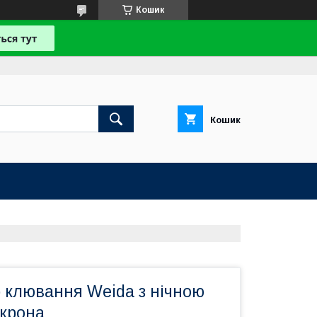
Кошик
Кошик
 клювання Weida з нічною
 крона