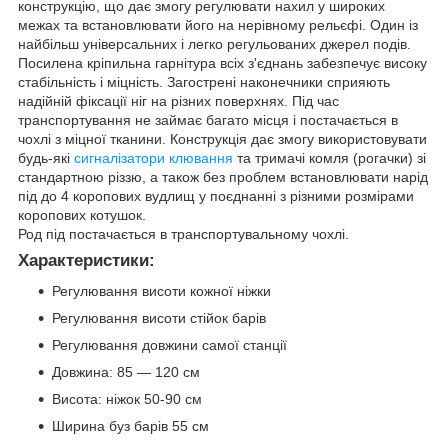
конструкцію, що дає змогу регулювати нахил у широких
межах та встановлювати його на нерівному рельєфі. Один із
найбільш універсальних і легко регульованих джерел подів.
Посилена кріпильна гарнітура всіх з'єднань забезпечує високу
стабільність і міцність. Загострені наконечники сприяють
надійній фіксації ніг на різних поверхнях. Під час
транспортування не займає багато місця і постачається в
чохлі з міцної тканини. Конструкція дає змогу використовувати
будь-які
сигналізатори клювання
та тримачі комля (рогачки) зі
стандартною різзю, а також без проблем встановлювати нарід
під до 4 коропових вудлищ у поєднанні з різними розмірами
коропових котушок.
Род під постачається в транспортувальному чохлі.
Характеристики:
Регулювання висоти кожної ніжки
Регулювання висоти стійок барів
Регулювання довжини самої станції
Довжина: 85 — 120 см
Висота: ніжок 50-90 см
Ширина буз барів 55 см