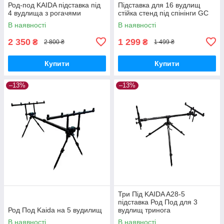
Род-под KAIDA підставка під
Підставка для 16 вудлищ
4 вудлища з рогачями
стійка стенд під спінінги GC
В наявності
В наявності
2 350
1 299
₴
₴
2 800 ₴
1 499 ₴
Купити
Купити
–13%
–13%
Три Під KAIDA A28-5
підставка Род Под для 3
Род Под Kaida на 5 вудилищ
вудлищ тринога
В наявності
В наявності