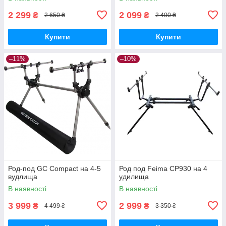
2 299
2 099
₴
₴
2 650 ₴
2 400 ₴
Купити
Купити
–11%
–10%
Род-под GC Compact на 4-5
Род под Feima СР930 на 4
вудлища
удилища
В наявності
В наявності
3 999
2 999
₴
₴
4 499 ₴
3 350 ₴