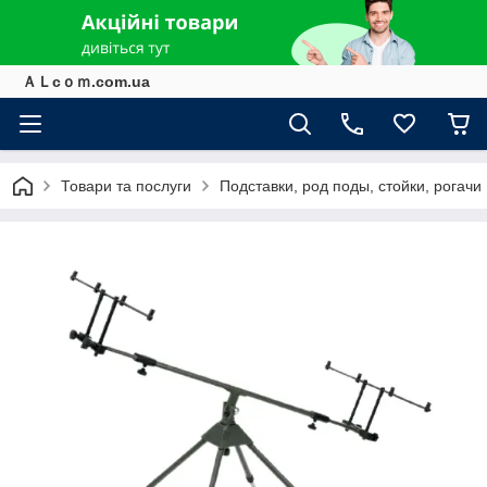
ＡＬcｏｍ.com.ua
Товари та послуги
Подставки, род поды, стойки, рогачи