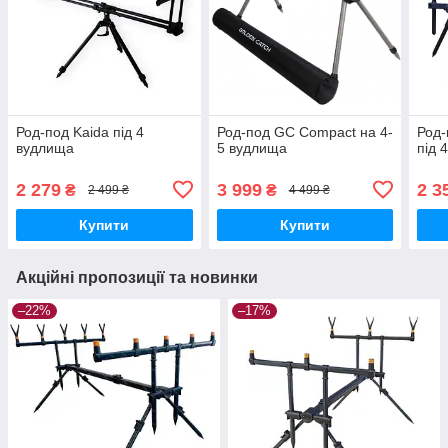
Род-под Kaida під 4
Род-под GC Compact на 4-
Род-
вудлища
5 вудлища
під 
2 279
3 999
2 3
₴
₴
2 499 ₴
4 499 ₴
Купити
Купити
Акційні пропозиції та новинки
–22%
–17%