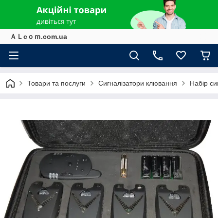
ＡＬcｏｍ.com.ua
Товари та послуги
Сигналізатори клювання
Набір си