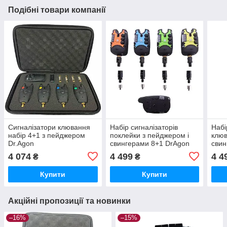
Подібні товари компанії
Сигналізатори клювання
Набір сигналізаторів
Набі
набір 4+1 з пейджером
поклейки з пейджером і
клюв
Dr.Agon
свингерами 8+1 DrAgon
свин
27B
4 074
4 499
4 4
₴
₴
Купити
Купити
Акційні пропозиції та новинки
–16%
–15%