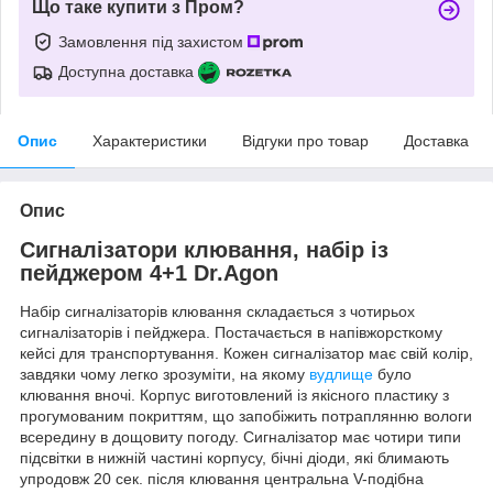
Що таке купити з Пром?
Замовлення під захистом
Доступна доставка
Опис
Характеристики
Відгуки про товар
Доставка
Опис
Сигналізатори клювання, набір із
пейджером 4+1 Dr.Agon
Набір сигналізаторів клювання складається з чотирьох
сигналізаторів і пейджера. Постачається в напівжорсткому
кейсі для транспортування. Кожен сигналізатор має свій колір,
завдяки чому легко зрозуміти, на якому
вудлище
було
клювання вночі. Корпус виготовлений із якісного пластику з
прогумованим покриттям, що запобіжить потраплянню вологи
всередину в дощовиту погоду. Сигналізатор має чотири типи
підсвітки в нижній частині корпусу, бічні діоди, які блимають
упродовж 20 сек. після клювання центральна V-подібна