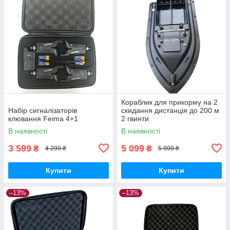
Кораблик для прикорму на 2
Набір сигналізаторів
скидання дистанція до 200 м
клювання Feima 4+1
2 гвинти
В наявності
В наявності
3 599
5 099
₴
₴
4 299 ₴
5 999 ₴
Купити
Купити
–13%
–13%