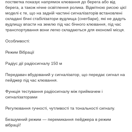
постветка показує напрямок клювання до берега або від
берега, а також нічне освітлення ролика. Відмітною рисою цієї
моделі є те, що на задній частині сигналізаторів встановлені
складані бічні стабілізатори вудлища (снегбари), які не дадуть
вудлищу впасти на землю під час бічного клювання, під час
транспортування вони легко складаються для економії місця.
Особливості:
Режим Вібрації
Радіус дії радіосигналу 150 м
Передавач вбудований у сигналізатор, що передає сигнал на
пейджер під час клювання.
Функція тестування радіосигналу між приймачем і
сигналізаторами
Регулювання гучності, чутливості та тональності сигналу.
Безшумний режим — перемикання пейджера в режим
вібрації!