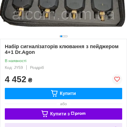
Набір сигналізаторів клювання з пейджером
4+1 Dr.Agon
В наявності
Код: JY59
Роздріб
4 452
₴
Купити
або
Купити з