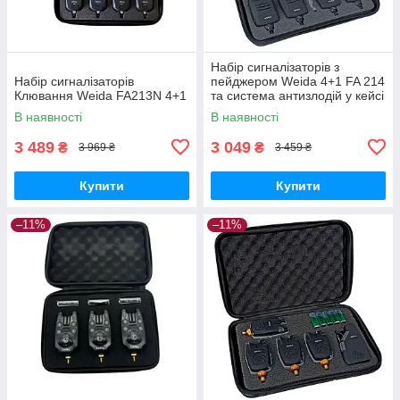
Набір сигналізаторів з
Набір сигналізаторів
пейджером Weida 4+1 FA 214
Клювання Weida FA213N 4+1
та система антизлодій у кейсі
В наявності
В наявності
3 489
3 049
₴
₴
3 969 ₴
3 459 ₴
Купити
Купити
–11%
–11%