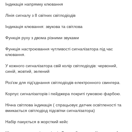
Індикація напрямку клювання
Лінія сигналу з 8 світних світлодіодів
Індикація клювання: звукова та світлова
Функція руху з двома різними звуками
Функція настроювання чутливості сигналізатора під час
клювання.
У кожного сигналізатора свій колір світлодіодів: червоний,
синій, жовтий, зелений
Роз'єм для під'єднання світлодіодів електронного свингера.
Корпус сигналізаторів і пейджера покриті гумовою фарбою.
Нічна світлова індикація ( спрацьовує датчик освітленості та
вмикається світлодіод підсвітки сигналізатора)
Набір пакується в жорсткий кейс