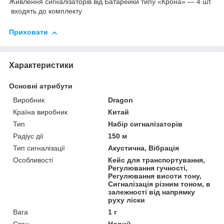
Живлення сигналізаторів від Батарейки типу «Крона» — 4 шт.
входять до комплекту
Приховати
Характеристики
Основні атрибути
Виробник
Dragon
Країна виробник
Китай
Тип
Набір сигналізаторів
Радіус дії
150 м
Тип сигналізації
Акустична, Вібрація
Особливості
Кейс для транспортування,
Регулювання гучності,
Регулювання висоти тону,
Сигналізація різним тоном, в
залежності від напрямку
руху ліски
Вага
1 г
Стан
Новий