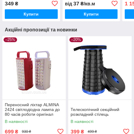
Польща
349
37
1 1
₴
від
₴/кв.м
Купити
Купити
Акційні пропозиції та новинки
–25%
–20%
Переносний ліхтар ALMINA
2424 світлодіодна лампа до
Телескопічний секційний
80 часів роботи оригінал
розкладний стілець
В наявності
В наявності
699
399
₴
₴
930 ₴
499 ₴