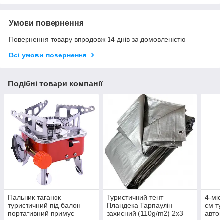
Умови повернення
Повернення товару впродовж 14 днів за домовленістю
Всі умови повернення
Подібні товари компанії
Пальник таганок
Туристичний тент
4-мі
туристичний під балон
Пландека Тарпаулін
см т
портативний примус
захисний (110g/m2) 2x3
авто