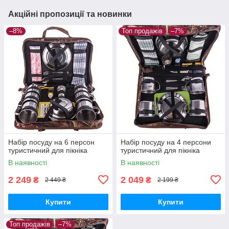
Акційні пропозиції та новинки
–8%
Топ продажів
–7%
Набір посуду на 6 персон
Набір посуду на 4 персони
туристичний для пікніка
туристичний для пікніка
В наявності
В наявності
2 249
2 049
₴
₴
2 449 ₴
2 199 ₴
Купити
Купити
Топ продажів
–7%