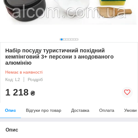
Набір посуду туристичний похідний
кемпінговий 3+ персони з анодованого
алюмінію
Немає в наявності
Код: L2
Роздріб
1 218
₴
Опис
Відгуки про товар
Доставка
Оплата
Умови
Опис