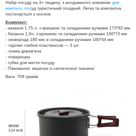
Набір посуду на 3+ людину, з анодованого алюмінію
для
кемпінгу, пос
уд туристичний похідний. Легка та компактна,
постачається з чохлом.
Комплект:
- казанок 1,75 л, з кришкою та складаними ручками 173*92 мм
- Казанок 1,0л, з кришкою та складаними ручками 150*73 мм
- сковорода 180 мм зі складаними ручками 180*44 мм
- тарілки глибокі пластмасові — 3 шт.
- ложка дерев'яна
- поварешка
- губка для миття посуду
- Паковання: мішечок із синтетичної тканини
Вага: 709 грамів