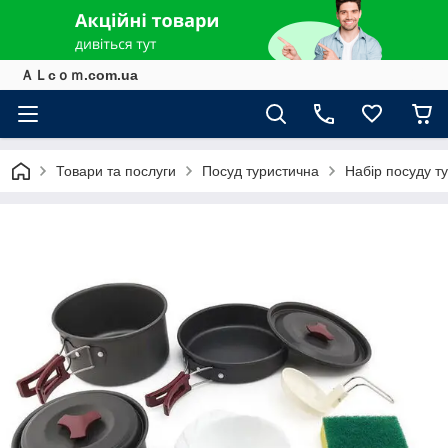
ＡＬcｏｍ.com.ua
Товари та послуги
Посуд туристична
Набір посуду т