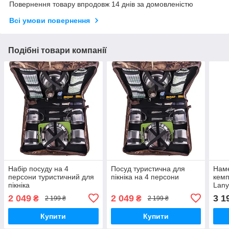
Повернення товару впродовж 14 днів за домовленістю
Всі умови повернення
Подібні товари компанії
Набір посуду на 4
Посуд туристична для
Наме
персони туристичний для
пікніка на 4 персони
кемп
пікніка
Lany
2 049
2 049
3 1
₴
₴
2 199 ₴
2 199 ₴
Купити
Купити