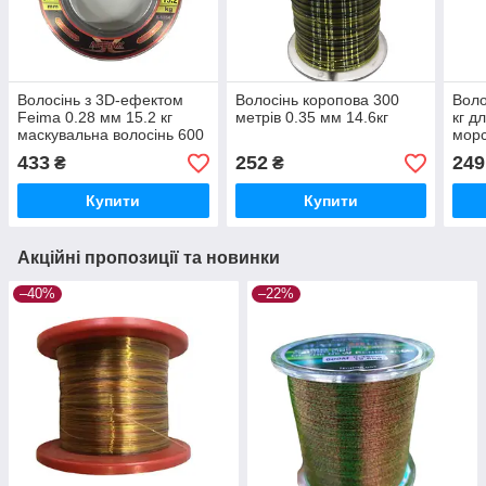
Волосінь з 3D-ефектом
Волосінь коропова 300
Воло
Feima 0.28 мм 15.2 кг
метрів 0.35 мм 14.6кг
кг д
маскувальна волосінь 600
морс
м
433
252
249
₴
₴
Купити
Купити
Акційні пропозиції та новинки
–40%
–22%