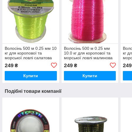
Волосінь 500 м 0.25 мм 10
Волосінь 500 м 0.25 мм
Воло
кг для коропової та
10.0 кг для коропової та
кг д
морської ловлі салатова
морської ловлі малинова
морс
249
249
249
₴
₴
Купити
Купити
Подібні товари компанії