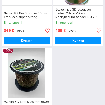
Волосінь з 3D-ефектом
Леска 1000m 0.50mm 18.6кг
Sadey Mifine Mikado
Trabucco super strong
маскувальна волосінь 0.20
мм 600 м
В наявності
В наявності
349
469
₴
₴
580 ₴
599 ₴
Купити
Купити
–20%
Жилка 3D Line 0.25 mm 600m