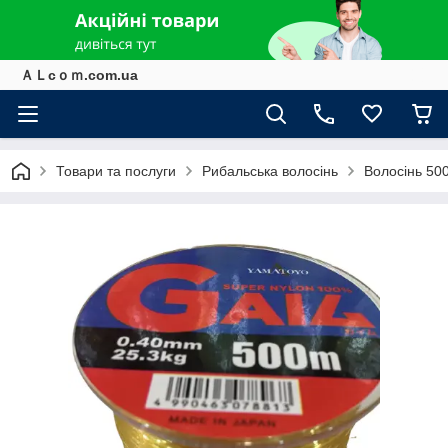
ＡＬcｏｍ.com.ua
Товари та послуги
Рибальська волосінь
Волосінь 500