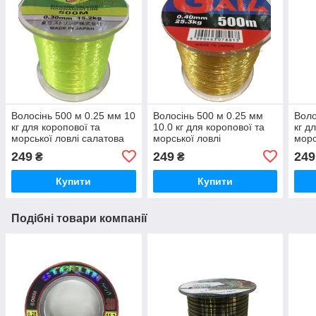
Волосінь 500 м 0.25 мм 10
Волосінь 500 м 0.25 мм
Воло
кг для коропової та
10.0 кг для коропової та
кг д
морської ловлі салатова
морської ловлі
морс
249
249
249
₴
₴
Купити
Купити
Подібні товари компанії