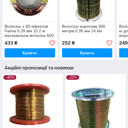
Волосінь з 3D-ефектом
Волосінь коропова 300
Воло
Feima 0.28 мм 15.2 кг
метрів 0.35 мм 14.6кг
кг д
маскувальна волосінь 600
морс
м
433
252
249
₴
₴
Купити
Купити
Акційні пропозиції та новинки
–40%
–22%