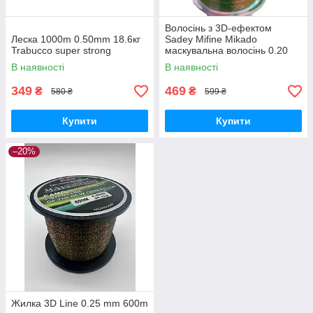
Волосінь з 3D-ефектом
Леска 1000m 0.50mm 18.6кг
Sadey Mifine Mikado
Trabucco super strong
маскувальна волосінь 0.20
мм 600 м
В наявності
В наявності
349
469
₴
₴
580 ₴
599 ₴
Купити
Купити
–20%
Жилка 3D Line 0.25 mm 600m