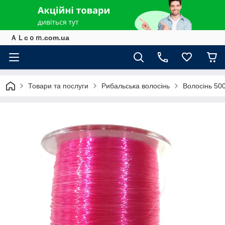
ＡＬcｏｍ.com.ua
Товари та послуги
Рибальська волосінь
Волосінь 500