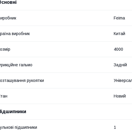
Основні
иробник
Feima
раїна виробник
Китай
озмір
4000
рикційне гальмо
Задній
озташування рукоятки
Універса
Стан
Новий
Підшипники
улькові підшипники
1