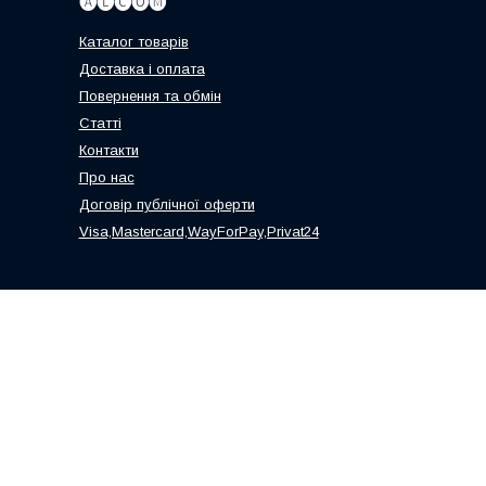
🅐🅛🅒🅞🅜
Каталог товарів
Доставка і оплата
Повернення та обмін
Статті
Контакти
Про нас
Договір публічної оферти
Visa,Mastercard,WayForPay,Privat24