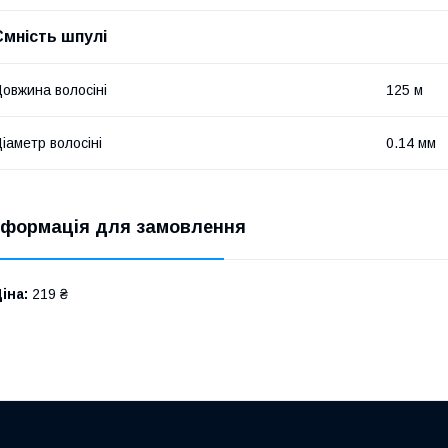
Ємність шпулі
овжина волосіні
125 м
іаметр волосіні
0.14 мм
нформація для замовлення
іна:
219 ₴