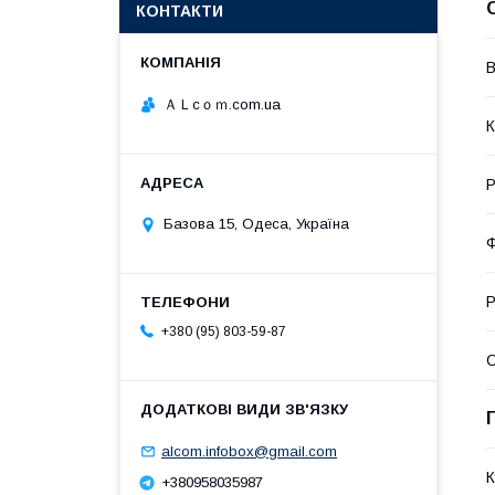
КОНТАКТИ
В
ＡＬcｏｍ.com.ua
К
Р
Базова 15, Одеса, Україна
Ф
Р
+380 (95) 803-59-87
alcom.infobox@gmail.com
К
+380958035987