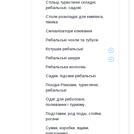
Стільці туристичні складні,
рибальські, садові
Столи розкладні для кемпінга,
пікніка
Сигналізатори клювання
Рибальські чохли та тубуси
Котушки рибальські
Рибальські шнури
Рибальська волосінь
Садки, підсаки рибальські
Похідні Рюкзаки, туристичні,
рибальські
Одяг для риболовлі,
полювання і туризму
Подставки, род поды, стойки,
рогачи
Сумки, коробки, ящики,
повідочниці