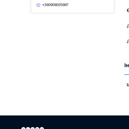
+380958035987
Д
Д
І
Ц