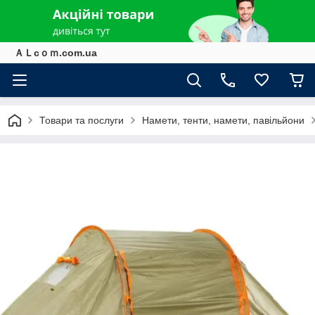
ＡＬcｏｍ.com.ua
Товари та послуги
Намети, тенти, намети, павільйони