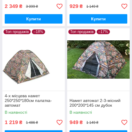
2 349
929
₴
₴
3 099 ₴
1 149 ₴
Купити
Купити
Топ продажів
–18%
Топ продажів
–17%
4-х місцева намет
250*250*180cм палатка-
Намет автомат 2-3-місний
автомат
200*200*145 см дубок
В наявності
В наявності
1 219
949
₴
₴
1 486 ₴
1 149 ₴