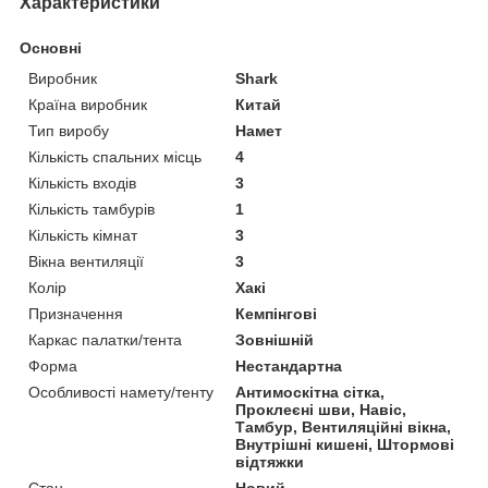
Характеристики
Основні
Виробник
Shark
Країна виробник
Китай
Тип виробу
Намет
Кількість спальних місць
4
Кількість входів
3
Кількість тамбурів
1
Кількість кімнат
3
Вікна вентиляції
3
Колір
Хакі
Призначення
Кемпінгові
Каркас палатки/тента
Зовнішній
Форма
Нестандартна
Особливості намету/тенту
Антимоскітна сітка,
Проклеєні шви, Навіс,
Тамбур, Вентиляційні вікна,
Внутрішні кишені, Штормові
відтяжки
Стан
Новий