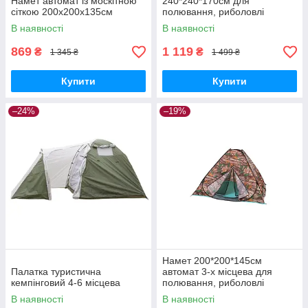
Намет автомат із москітною
240*240*170см для
сіткою 200x200x135см
полювання, риболовлі
туризму
В наявності
В наявності
869
1 119
₴
₴
1 345 ₴
1 499 ₴
Купити
Купити
–24%
–19%
Намет 200*200*145см
Палатка туристична
автомат 3-х місцева для
кемпінговий 4-6 місцева
полювання, риболовлі
туризму
В наявності
В наявності