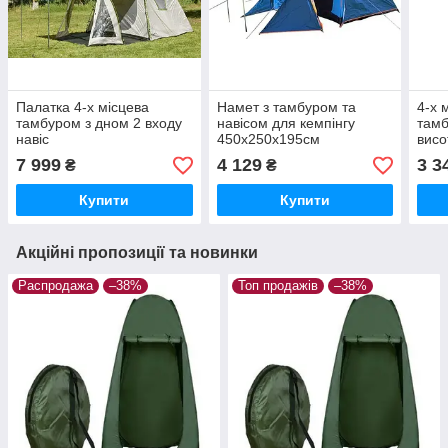
Палатка 4-х місцева
Намет з тамбуром та
4-х 
тамбуром з дном 2 входу
навісом для кемпінгу
тамб
навіс
450x250x195см
висо
7 999
4 129
3 3
₴
₴
Купити
Купити
Акційні пропозиції та новинки
Распродажа
–38%
Топ продажів
–38%