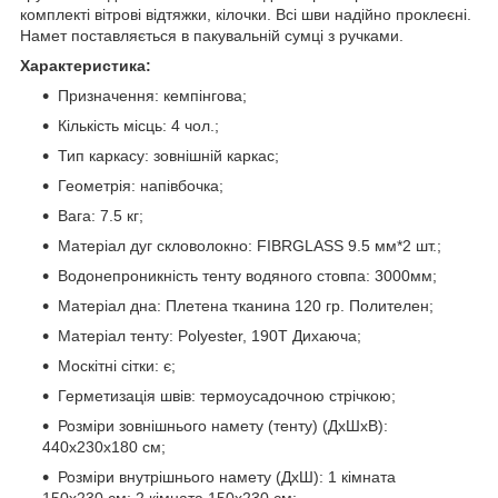
комплекті вітрові відтяжки, кілочки. Всі шви надійно проклеєні.
Намет поставляється в пакувальній сумці з ручками.
Характеристика:
Призначення: кемпінгова;
Кількість місць: 4 чол.;
Тип каркасу: зовнішній каркас;
Геометрія: напівбочка;
Вага: 7.5 кг;
Матеріал дуг скловолокно: FIBRGLASS 9.5 мм*2 шт.;
Водонепроникність тенту водяного стовпа: 3000мм;
Матеріал дна: Плетена тканина 120 гр. Полителен;
Матеріал тенту: Polyester, 190T Дихаюча;
Москітні сітки: є;
Герметизація швів: термоусадочною стрічкою;
Розміри зовнішнього намету (тенту) (ДхШхВ):
440x230x180 см;
Розміри внутрішнього намету (ДхШ): 1 кімната
150x230 см; 2 кімната 150x230 см;