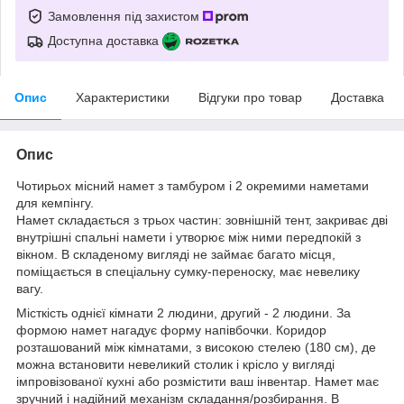
Замовлення під захистом
Доступна доставка
Опис
Характеристики
Відгуки про товар
Доставка
Опис
Чотирьох місний намет з тамбуром і 2 окремими наметами
для кемпінгу.
Намет складається з трьох частин: зовнішній тент, закриває дві
внутрішні спальні намети і утворює між ними передпокій з
вікном. В складеному вигляді не займає багато місця,
поміщається в спеціальну сумку-переноску, має невелику
вагу.
Місткість однієї кімнати 2 людини, другий - 2 людини. За
формою намет нагадує форму напівбочки. Коридор
розташований між кімнатами, з високою стелею (180 см), де
можна встановити невеликий столик і крісло у вигляді
імпровізованої кухні або розмістити ваш інвентар. Намет має
зручний і надійний механізм складання/розбирання. В