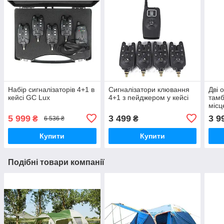
Набір сигналізаторів 4+1 в
Сигналізатори клювання
Дві 
кейсі GC Lux
4+1 з пейджером у кейсі
тамб
міс
5 999
3 499
3 9
₴
₴
6 536 ₴
Купити
Купити
Подібні товари компанії