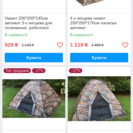
Намет 200*200*145см
4-х місцева намет
автомат 3-х місцева для
250*250*170cм палатка-
полювання, риболовлі
автомат
туризму
В наявності
В наявності
929
1 219
₴
₴
1 149 ₴
1 486 ₴
Купити
Купити
Топ продажів
–17%
–17%