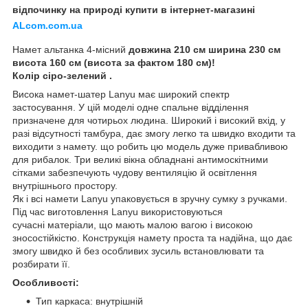
відпочинку на природі купити в інтернет-магазині
ALcom.com.ua
Намет альтанка 4-місний
довжина 210 см ширина 230 см
висота 160 см (висота за фактом 180 см)!
Колір сіро-зелений .
Висока намет-шатер Lanyu має широкий спектр
застосування. У цій моделі одне спальне відділення
призначене для чотирьох людина. Широкий і високий вхід, у
разі відсутності тамбура, дає змогу легко та швидко входити та
виходити з намету. що робить цю модель дуже привабливою
для рибалок. Три великі вікна обладнані антимоскітними
сітками забезпечують чудову вентиляцію й освітлення
внутрішнього простору.
Як і всі намети Lanyu упаковується в зручну сумку з ручками.
Під час виготовлення Lanyu використовуються
сучасні матеріали, що мають малою вагою і високою
зносостійкістю. Конструкція намету проста та надійна, що дає
змогу швидко й без особливих зусиль встановлювати та
розбирати її.
Особливості:
Тип каркаса: внутрішній