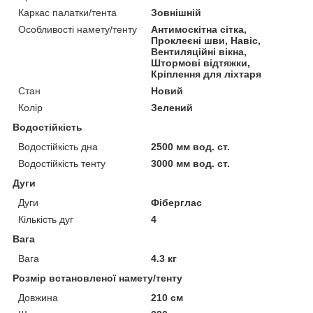
Каркас палатки/тента
Зовнішній
Особливості намету/тенту
Антимоскітна сітка,
Проклеєні шви, Навіс,
Вентиляційні вікна,
Штормові відтяжки,
Кріплення для ліхтаря
Стан
Новий
Колір
Зелений
Водостійкість
Водостійкість дна
2500 мм вод. ст.
Водостійкість тенту
3000 мм вод. ст.
Дуги
Дуги
Фіберглас
Кількість дуг
4
Вага
Вага
4.3 кг
Розмір встановленої намету/тенту
Довжина
210 см