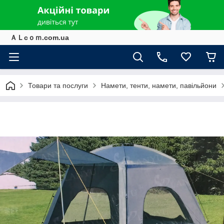
ＡＬcｏｍ.com.ua
Товари та послуги
Намети, тенти, намети, павільйони