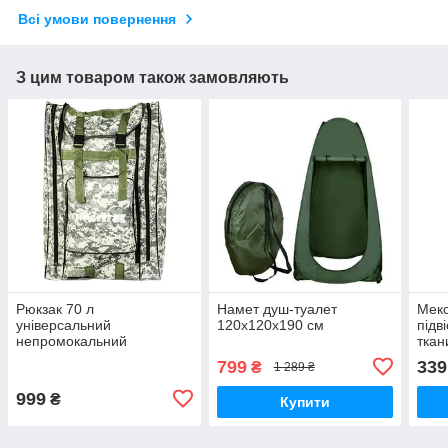
Всі умови повернення
З цим товаром також замовляють
Рюкзак 70 л
Намет душ-туалет
Мекс
універсальний
120x120x190 см
підв
непромокальний
ткан
напівжорсткий
200х
799
339
₴
1 289 ₴
різн
999
₴
Купити