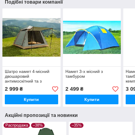
Подібні товари компанії
Шатро намет 4-місний
Намет 3-х місний з
Наме
двошаровий
тамбуром
тамб
антимоскітний та з
кемп
захистом від дощу 2217
2 999
2 499
3 0
₴
₴
Купити
Купити
Акційні пропозиції та новинки
Распродажа
–38%
–35%