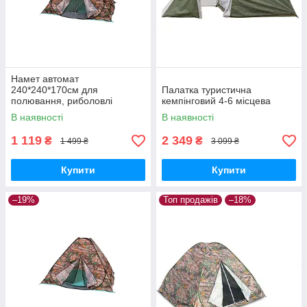
Намет автомат
240*240*170см для
Палатка туристична
полювання, риболовлі
кемпінговий 4-6 місцева
туризму
В наявності
В наявності
1 119
2 349
₴
₴
1 499 ₴
3 099 ₴
Купити
Купити
–19%
Топ продажів
–18%