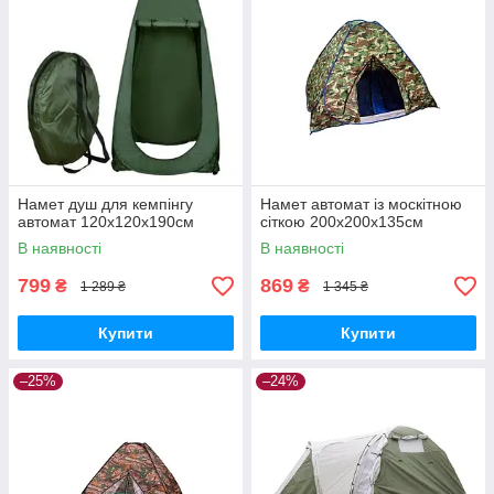
Намет душ для кемпінгу
Намет автомат із москітною
автомат 120x120x190см
сіткою 200x200x135см
В наявності
В наявності
799
869
₴
₴
1 289 ₴
1 345 ₴
Купити
Купити
–25%
–24%