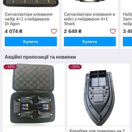
Сигналізатори клювання
Сигналізатори клювання в
Набі
набір 4+1 з пейджером
кейсі з пейджером 4+1
Sams
Dr.Agon
Shark
пейд
кейс
4 074
2 649
3 4
₴
₴
Купити
Купити
Акційні пропозиції та новинки
–16%
–15%
Кораблик для прикорму на 2