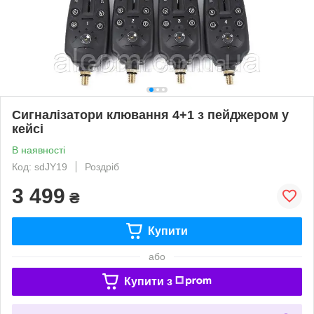
Сигналізатори клювання 4+1 з пейджером у
кейсі
В наявності
Код: sdJY19
Роздріб
3 499
₴
Купити
або
Купити з