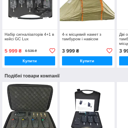
Набір сигналізаторів 4+1 в
4-х місцевий намет з
Дві 
кейсі GC Lux
тамбуром і навісом
тамб
міс
5 999
3 999
3 9
₴
₴
6 536 ₴
Купити
Купити
Подібні товари компанії