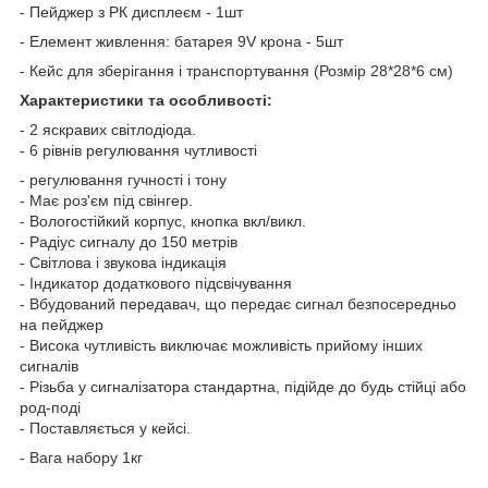
- Пейджер з РК дисплеєм - 1шт
- Елемент живлення: батарея 9V крона - 5шт
- Кейс для зберігання і транспортування (Розмір 28*28*6 см)
Характеристики та особливості:
- 2 яскравих світлодіода.
- 6 рівнів регулювання чутливості
- регулювання гучності і тону
- Має роз'єм під свінгер.
- Вологостійкий корпус, кнопка вкл/викл.
- Радіус сигналу до 150 метрів
- Світлова і звукова індикація
- Індикатор додаткового підсвічування
- Вбудований передавач, що передає сигнал безпосередньо
на пейджер
- Висока чутливість виключає можливість прийому інших
сигналів
- Різьба у сигналізатора стандартна, підійде до будь стійці або
род-поді
- Поставляється у кейсі.
- Вага набору 1кг