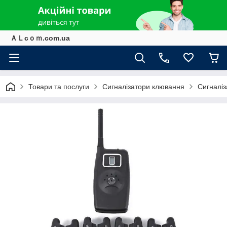
ＡＬcｏｍ.com.ua
Товари та послуги
Сигналізатори клювання
Сигналіз