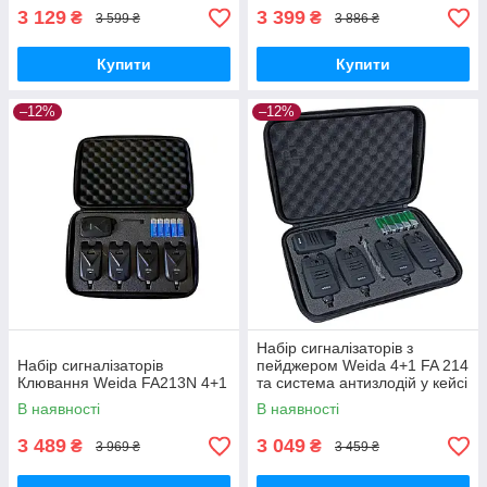
3 129
3 399
₴
₴
3 599 ₴
3 886 ₴
Купити
Купити
–12%
–12%
Набір сигналізаторів з
Набір сигналізаторів
пейджером Weida 4+1 FA 214
Клювання Weida FA213N 4+1
та система антизлодій у кейсі
В наявності
В наявності
3 489
3 049
₴
₴
3 969 ₴
3 459 ₴