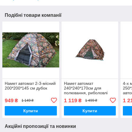
Подібні товари компанії
Намет автомат 2-3-місний
Намет автомат
4-х 
200*200*145 см дубок
240*240*170см для
250*
полювання, риболовлі
авто
туризму
949
1 119
1 2
₴
₴
1 149 ₴
1 499 ₴
Купити
Купити
Акційні пропозиції та новинки