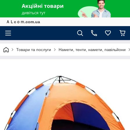
ＡＬcｏｍ.com.ua
Товари та послуги
Намети, тенти, намети, павільйони