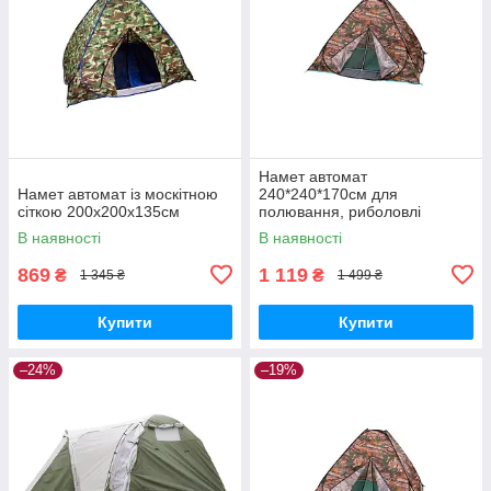
Намет автомат
Намет автомат із москітною
240*240*170см для
сіткою 200x200x135см
полювання, риболовлі
туризму
В наявності
В наявності
869
1 119
₴
₴
1 345 ₴
1 499 ₴
Купити
Купити
–24%
–19%