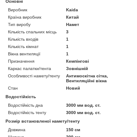
Основні
Виробник
Kaida
Країна виробник
Китай
Тип виробу
Намет
Кількість спальних місць
3
Кількість входів
1
Кількість кімнат
1
Вікна вентиляції
1
Призначення
Кемпінгові
Каркас палатки/тента
Зовнішній
Особливості намету/тенту
Антимоскітна сітка,
Вентиляційні вікна
Стан
Новий
Водостійкість
Водостійкість дна
3000 мм вод. ст.
Водостійкість тенту
3000 мм вод. ст.
Розмір встановленої намету/тенту
Довжина
150 см
Ширина
200 см