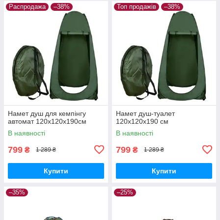
Распродажа
–38%
Топ продажів
–38%
Намет душ для кемпінгу
Намет душ-туалет
автомат 120x120x190см
120x120x190 см
В наявності
В наявності
799
799
₴
₴
1 289 ₴
1 289 ₴
Купити
Купити
–35%
–25%