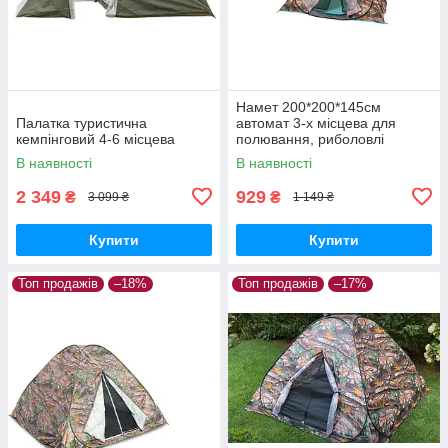
Намет 200*200*145см
Палатка туристична
автомат 3-х місцева для
кемпінговий 4-6 місцева
полювання, риболовлі
туризму
В наявності
В наявності
2 349
929
₴
₴
3 099 ₴
1 149 ₴
Купити
Купити
Топ продажів
–18%
Топ продажів
–17%