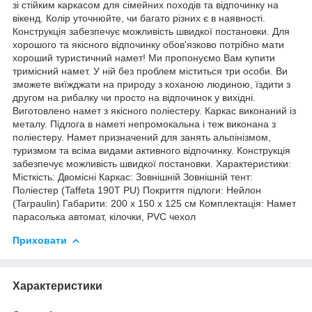
зі стійким каркасом для сімейних походів та відпочинку на
вікенд. Колір уточнюйте, чи багато різних є в наявності.
Конструкція забезпечує можливість швидкої постановки. Для
хорошого та якісного відпочинку обов'язково потрібно мати
хороший туристичний намет! Ми пропонуємо Вам купити
тримісний намет. У ній без проблем міститься три особи. Ви
зможете виїжджати на природу з коханою людиною, їздити з
другом на рибалку чи просто на відпочинок у вихідні.
Виготовлено намет з якісного поліестеру. Каркас виконаний із
металу. Підлога в наметі непромокальна і теж виконана з
поліестеру. Намет призначений для занять альпінізмом,
туризмом та всіма видами активного відпочинку. Конструкція
забезпечує можливість швидкої постановки. Характеристики:
Місткість: Двомісні Каркас: Зовнішній Зовнішній тент:
Поліестер (Taffeta 190T PU) Покриття підлоги: Нейлон
(Tarpaulin) Габарити: 200 х 150 х 125 см Комплектація: Намет
парасолька автомат, кілочки, PVC чехол
Приховати
Характеристики