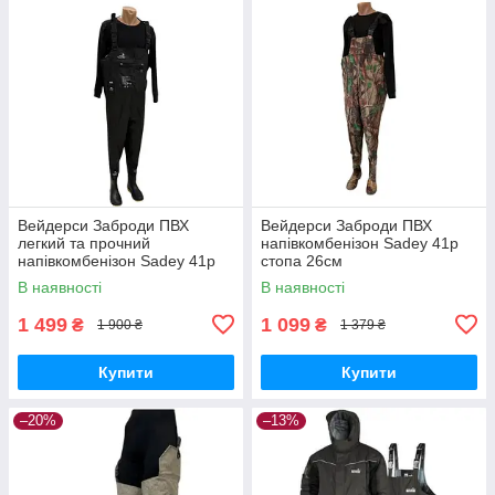
Вейдерси Заброди ПВХ
Вейдерси Заброди ПВХ
легкий та прочний
напівкомбенізон Sadey 41р
напівкомбенізон Sadey 41р
стопа 26см
В наявності
В наявності
1 499
1 099
₴
₴
1 900 ₴
1 379 ₴
Купити
Купити
–20%
–13%