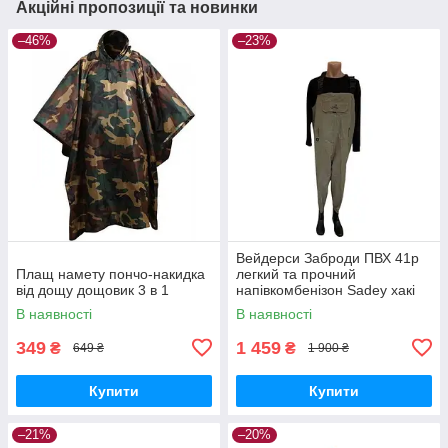
Акційні пропозиції та новинки
–46%
–23%
Вейдерси Заброди ПВХ 41р
Плащ намету пончо-накидка
легкий та прочний
від дощу дощовик 3 в 1
напівкомбенізон Sadey хакі
В наявності
В наявності
349
1 459
₴
₴
649 ₴
1 900 ₴
Купити
Купити
–21%
–20%