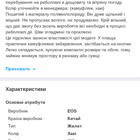
перебування на риболовлі в дощовиту та вітряну погоду.
Колір уточнюйте в менеджера: (камуфляж, хакі)
Пошитий з матеріалу полівінілхлориду. Він дуже щільний і
міцний. Не пропускає вологи, не продуваємо. Крій вільний,
що дає змогу без зусиль виробляти всі необхідні в процесі
риболовлі дії. Шви згладжені та проклеєні.
Це підсилює захисні властивості цієї моделі. У плаща
практичне камуфляжне забарвлення, застібається на кнопки.
Легко складається, купуючи компактні розміри та обсяг, тому
займає мінімум простору в рюкзаку або сумці.
Приховати
Характеристики
Основні атрибути
Виробник
EOS
Країна виробник
Китай
Тип
Жилет
Колір
Хакі