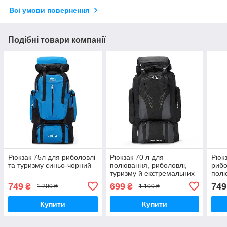
Всі умови повернення
Подібні товари компанії
Рюкзак 75л для риболовлі
Рюкзак 70 л для
Рюкз
та туризму синьо-чорний
полювання, риболовлі,
рибо
туризму й екстремальних
пол
видів відпочинку чорний
749
699
749
₴
₴
1 200 ₴
1 100 ₴
Купити
Купити