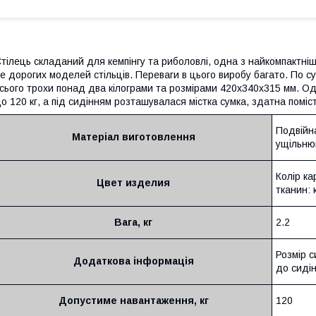
тілець складаний для кемпінгу та риболовлі, одна з найкомпактніш
е дорогих моделей стільців. Переваги в цього виробу багато. По с
сього трохи понад два кілограми та розмірами 420х340х315 мм. 
о 120 кг, а під сидінням розташувалася містка сумка, здатна поміс
Подвійн
Матеріал виготовлення
ущільню
Колір к
Цвет изделия
тканин:
Вага, кг
2.2
Розмір с
Додаткова інформація
до сидін
Допустиме навантаження, кг
120