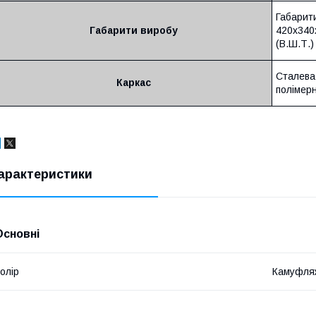
Габарити
Габарити виробу
420х340х
(В.Ш.Т.)
Сталева 
Каркас
полімер
арактеристики
Основні
олір
Камуфля