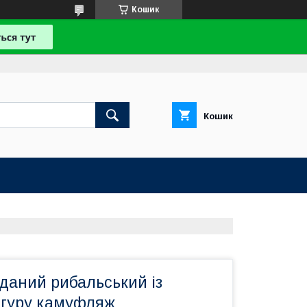
Кошик
Кошик
даний рибальський із
гуру камуфляж