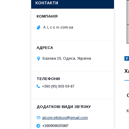
КОНТАКТИ
ＡＬcｏｍ.com.ua
Базова 15, Одеса, Україна
Х
+380 (95) 803-59-87
К
alcom.infobox@gmail.com
+380958035987