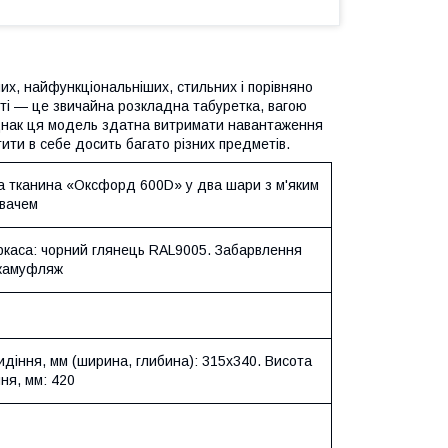
их, найфункціональніших, стильних і порівняно
уті — це звичайна розкладна табуретка, вагою
Однак ця модель здатна витримати навантаження
тити в себе досить багато різних предметів.
а тканина «Оксфорд 600D» у два шари з м'яким
вачем
аркаса: чорний глянець RAL9005. Забарвлення
 камуфляж
идіння, мм (ширина, глибина): 315х340. Висота
ня, мм: 420