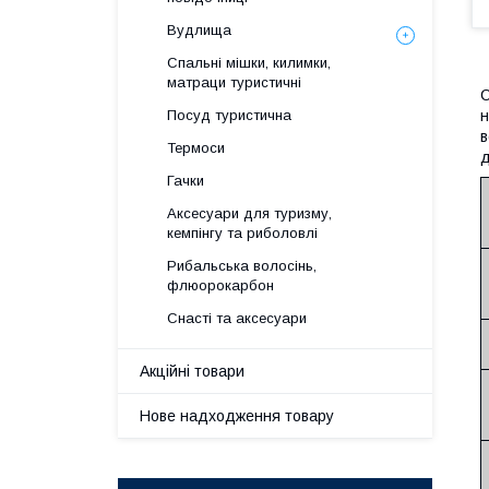
Вудлища
Спальні мішки, килимки,
матраци туристичні
С
н
Посуд туристична
в
Термоси
д
Гачки
Аксесуари для туризму,
кемпінгу та риболовлі
Рибальська волосінь,
флюорокарбон
Снасті та аксесуари
Акційні товари
Нове надходження товару