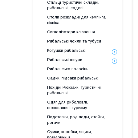
Стільці туристичні складні,
рибальські, садові
Столи розкладні для кемпінга,
пікніка
Сигналізатори клювання
Рибальські чохли та тубуси
Котушки рибальські
Рибальські шнури
Рибальська волосінь
Садки, підсаки рибальські
Похідні Рюкзаки, туристичні,
рибальські
Одяг для риболовлі,
полювання і туризму
Подставки, род поды, стойки,
рогачи
Сумки, коробки, ящики,
повідочниці