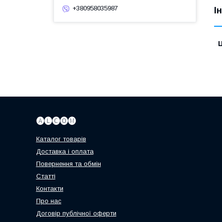
+380958035987
І
Ц
🅐🅛🅒🅞🅜
Каталог товарів
Доставка і оплата
Повернення та обмін
Статті
Контакти
Про нас
Договір публічної оферти