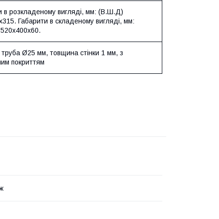
 в розкладеному вигляді, мм: (В.Ш.Д)
315. Габарити в складеному вигляді, мм:
 520х400х60.
труба Ø25 мм, товщина стінки 1 мм, з
ним покриттям
ж