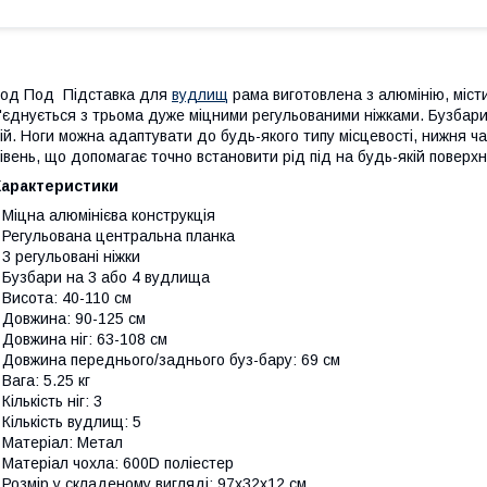
од Под Підставка для
вудлищ
рама виготовлена з алюмінію, міст
'єднується з трьома дуже міцними регульованими ніжками. Бузбари 
ій. Ноги можна адаптувати до будь-якого типу місцевості, нижня ч
івень, що допомагає точно встановити рід під на будь-якій поверхн
Характеристики
 Міцна алюмінієва конструкція
 Регульована центральна планка
 3 регульовані ніжки
 Бузбари на 3 або 4 вудлища
 Висота: 40-110 см
 Довжина: 90-125 см
 Довжина ніг: 63-108 см
 Довжина переднього/заднього буз-бару: 69 см
 Вага: 5.25 кг
 Кількість ніг: 3
 Кількість вудлищ: 5
 Матеріал: Метал
 Матеріал чохла: 600D поліестер
 Розмір у складеному вигляді: 97x32x12 см