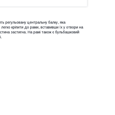
ить регульовану центральну балку, яка
легко кріпити до рами, вставивши їх у отвори на
астина застигна. На рамі також є бульбашковий
і.