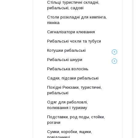
Стільці туристичні складні,
рибальські, садові
Столи розкладні для кемпінга,
пікніка
Сигналізатори клювання
Рибальські чохли та тубуси
Котушки рибальські
Рибальські шнури
Рибальська волосінь
Садки, підсаки рибальські
Похідні Рюкзаки, туристичні,
рибальські
Одяг для риболовлі,
полювання і туризму
Подставки, род поды, стойки,
рогачи
Сумки, коробки, ящики,
повідочниці