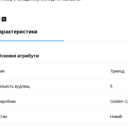
арактеристики
Основні атрибути
ип
Трипод
ількість вудлищ
5
иробник
Golden C
Стан
Новий