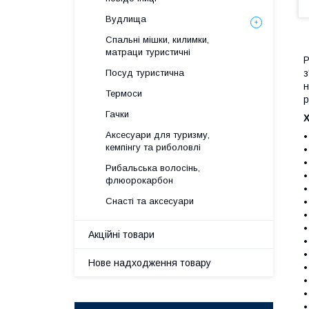
Вудлища
Спальні мішки, килимки,
матраци туристичні
Р
з
Посуд туристична
н
Термоси
р
Гачки
Аксесуари для туризму,
•
кемпінгу та риболовлі
•
•
Рибальська волосінь,
•
флюорокарбон
•
Снасті та аксесуари
•
•
•
Акційні товари
•
•
Нове надходження товару
•
•
•
•