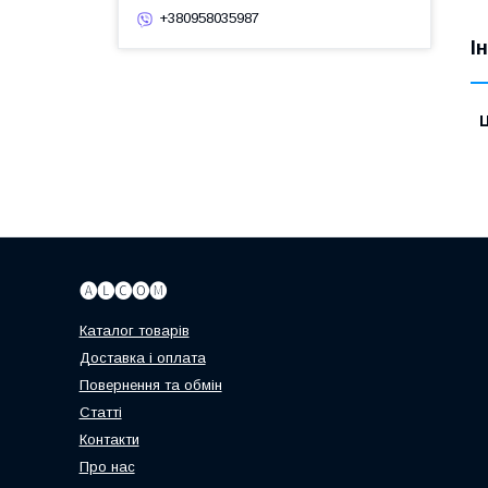
+380958035987
І
Ц
🅐🅛🅒🅞🅜
Каталог товарів
Доставка і оплата
Повернення та обмін
Статті
Контакти
Про нас