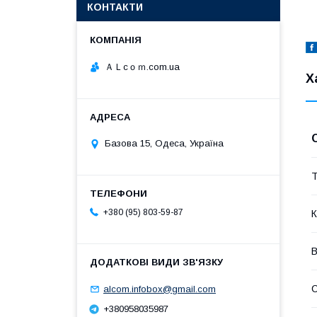
КОНТАКТИ
ＡＬcｏｍ.com.ua
Х
Базова 15, Одеса, Україна
Т
+380 (95) 803-59-87
К
В
alcom.infobox@gmail.com
+380958035987