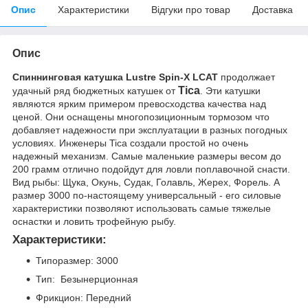
Опис
Характеристики
Відгуки про товар
Доставка
Опис
Спиннинговая катушка Lustre Spin-X LCAT
продолжает
Tica
удачный ряд бюджетных катушек от
. Эти катушки
являются ярким примером превосходства качества над
ценой. Они оснащены многопозиционным тормозом что
добавляет надежности при эксплуатации в разных погодных
условиях. Инженеры Tica создали простой но очень
надежный механизм. Самые маленькие размеры весом до
200 грамм отлично подойдут для ловли поплавочной снасти.
Вид рыбы: Щука, Окунь, Судак, Голавль, Жерех, Форель. А
размер 3000 по-настоящему универсальный - его силовые
характеристики позволяют использовать самые тяжелые
оснастки и ловить трофейную рыбу.
Характеристики:
Типоразмер: 3000
Тип: Безынерционная
Фрикцион: Передний