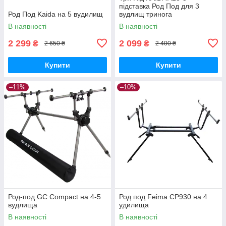
підставка Род Под для 3
Род Под Kaida на 5 вудилищ
вудлищ тринога
В наявності
В наявності
2 299
2 099
₴
₴
2 650 ₴
2 400 ₴
Купити
Купити
–11%
–10%
Род-под GC Compact на 4-5
Род под Feima СР930 на 4
вудлища
удилища
В наявності
В наявності