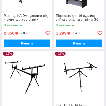
Род-под KAIDA підставка під
Підставка для 16 вудлищ
4 вудлища з рогачями
стійка стенд під спінінги GC
В наявності
В наявності
2 350
1 299
₴
₴
2 800 ₴
1 499 ₴
Купити
Купити
–13%
–13%
Три Під KAIDA A28-5