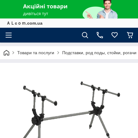
ＡＬcｏｍ.com.ua
Товари та послуги
Подставки, род поды, стойки, рогачи