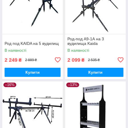
Род-под A9-1А на 3
Род под KAIDA на 5 вудилищ
вудилища Kaida
В наявності
В наявності
2 249
2 099
₴
₴
2 889 ₴
2 535 ₴
Купити
Купити
–16%
–13%