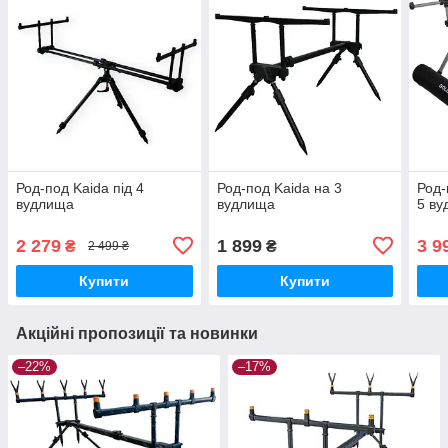
Род-под Kaida під 4
Род-под Kaida на 3
Род-
вудлища
вудлища
5 в
2 279
1 899
3 9
₴
₴
2 499 ₴
Купити
Купити
Акційні пропозиції та новинки
–22%
–17%