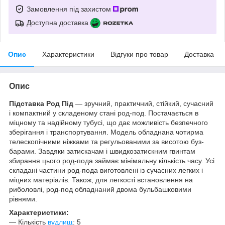
Замовлення під захистом
Доступна доставка
Опис
Характеристики
Відгуки про товар
Доставка
Опис
Підставка Род Під
— зручний, практичний, стійкий, сучасний
і компактний у складеному стані род-под. Постачається в
міцному та надійному тубусі, що дає можливість безпечного
зберігання і транспортування. Модель обладнана чотирма
телескопічними ніжками та регульованими за висотою буз-
барами. Завдяки затискачам і швидкозатискним гвинтам
збирання цього род-пода займає мінімальну кількість часу. Усі
складані частини род-пода виготовлені із сучасних легких і
міцних матеріалів. Також, для легкості встановлення на
риболовлі, род-под обладнаний двома бульбашковими
рівнями.
Характеристики:
— Кількість
вудлищ
: 5